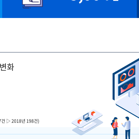
 변화
7건 ▷ 2018년 198건)