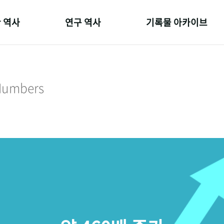
 역사
연구 역사
기록물 아카이브
온 길
정책과 연구
사진 아카이브
 변천사
키워드로 보는 연구 역사
문서 기록물
 Numbers
 기관장
연구자들
행정박물
 사람들
간행물 변천사
영상 기록물