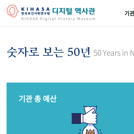
기관
걸어
기관
숫자로 보는 50년
50 Years in
역대
연구원
기관 총 예산