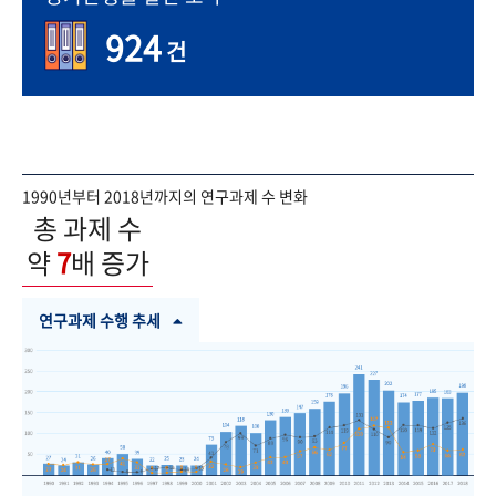
924
건
1990년부터 2018년까지의 연구과제 수 변화
총 과제 수
약
7
배 증가
연구과제 수행 추세