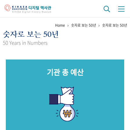
Home
숫자로 보는 50년
숫자로 보는 50년
기관 역사
숫자로 보는 50년
걸어온 길
기관 변천사
역대 기관장
연구원 사람들
50 Years in Numbers
연구 역사
정책과 연구
키워드로 보는 연구 역사
연구자들
기관 총 예산
간행물 변천사
기록물 아카이브
사진 아카이브
문서 기록물
행정박물
영상 기록물
+1
50
주년 기념