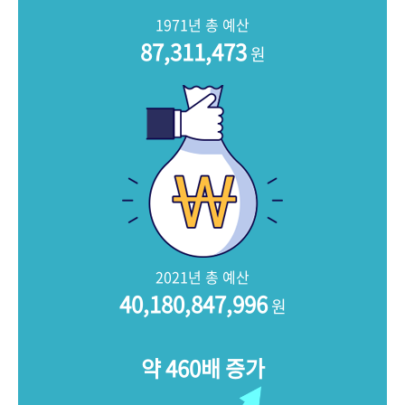
+1
성과 50선
숫자로 보는 50년
50
주년 광장
1971년 총 예산
세계와 함께 한 KIHASA
87,311,473
원
VR 역사관
2021년 총 예산
40,180,847,996
원
약 460배 증가