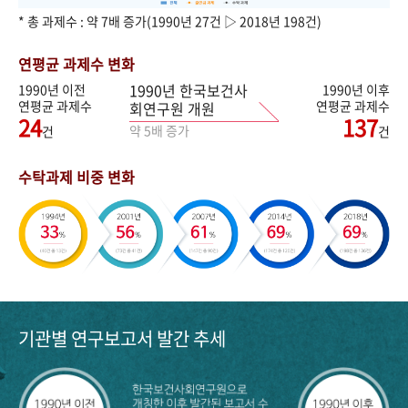
* 총 과제수 : 약 7배 증가(1990년 27건 ▷ 2018년 198건)
연평균 과제수 변화
1990년 한국보건사
1990년 이전
1990년 이후
연평균 과제수
연평균 과제수
회연구원 개원
24
137
약 5배 증가
건
건
수탁과제 비중 변화
기관별 연구보고서 발간 추세