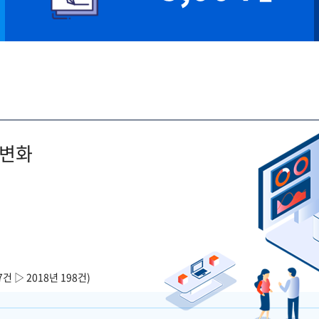
 변화
7건 ▷ 2018년 198건)