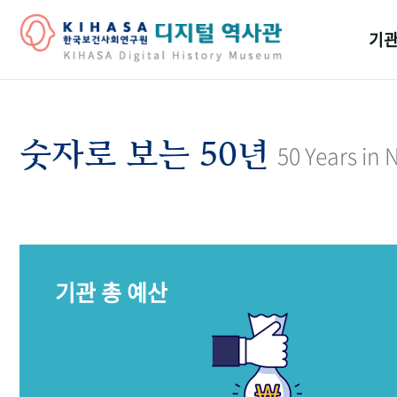
기관
걸어
기관
숫자로 보는 50년
50 Years in
역대
연구원
기관 총 예산