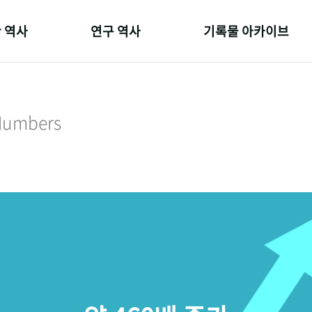
 역사
연구 역사
기록물 아카이브
온 길
정책과 연구
사진 아카이브
 변천사
키워드로 보는 연구 역사
문서 기록물
 Numbers
 기관장
연구자들
행정박물
 사람들
간행물 변천사
영상 기록물