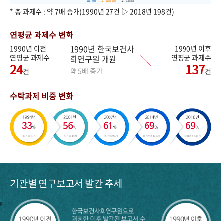
* 총 과제수 : 약 7배 증가(1990년 27건 ▷ 2018년 198건)
연평균 과제수 변화
1990년 한국보건사
1990년 이전
1990년 이후
연평균 과제수
연평균 과제수
회연구원 개원
24
137
약 5배 증가
건
건
수탁과제 비중 변화
기관별 연구보고서 발간 추세