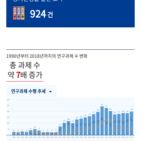
924
건
1990년부터 2018년까지의 연구과제 수 변화
총 과제 수
약
7
배 증가
연구과제 수행 추세