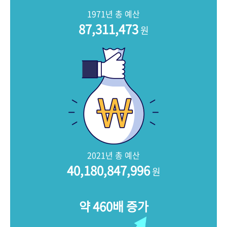
+1
성과 50선
숫자로 보는 50년
50
주년 광장
1971년 총 예산
세계와 함께 한 KIHASA
87,311,473
원
VR 역사관
2021년 총 예산
40,180,847,996
원
약 460배 증가