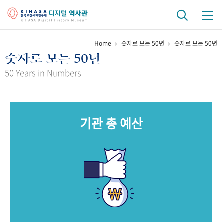
Home
숫자로 보는 50년
숫자로 보는 50년
기관 역사
숫자로 보는 50년
걸어온 길
기관 변천사
역대 기관장
연구원 사람들
50 Years in Numbers
연구 역사
정책과 연구
키워드로 보는 연구 역사
연구자들
기관 총 예산
간행물 변천사
기록물 아카이브
사진 아카이브
문서 기록물
행정박물
영상 기록물
+1
50
주년 기념