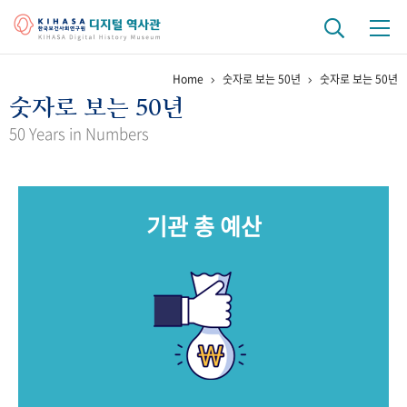
Home
숫자로 보는 50년
숫자로 보는 50년
기관 역사
숫자로 보는 50년
걸어온 길
기관 변천사
역대 기관장
연구원 사람들
50 Years in Numbers
연구 역사
정책과 연구
키워드로 보는 연구 역사
연구자들
기관 총 예산
간행물 변천사
기록물 아카이브
사진 아카이브
문서 기록물
행정박물
영상 기록물
+1
50
주년 기념