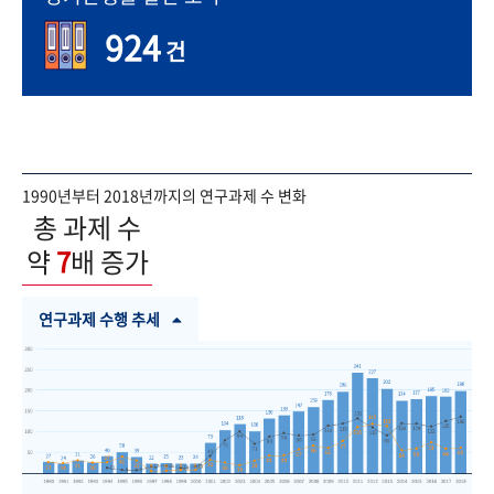
924
건
1990년부터 2018년까지의 연구과제 수 변화
총 과제 수
약
7
배 증가
연구과제 수행 추세