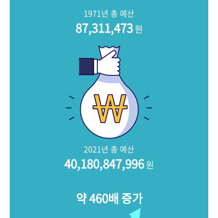
+1
성과 50선
숫자로 보는 50년
50
주년 광장
1971년 총 예산
세계와 함께 한 KIHASA
87,311,473
원
VR 역사관
2021년 총 예산
40,180,847,996
원
약 460배 증가