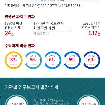
* 총 과제수 : 약 7배 증가(1990년 27건 ▷ 2018년 198건)
연평균 과제수 변화
1990년 한국보건사
1990년 이전
1990년 이후
연평균 과제수
연평균 과제수
회연구원 개원
24
137
약 5배 증가
건
건
수탁과제 비중 변화
기관별 연구보고서 발간 추세