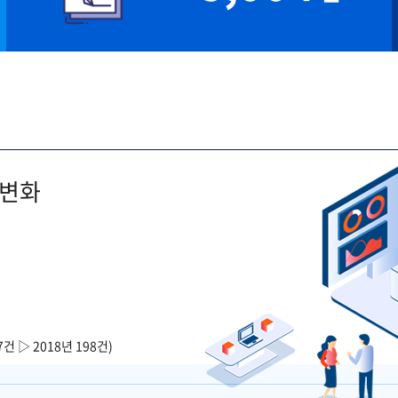
 변화
7건 ▷ 2018년 198건)