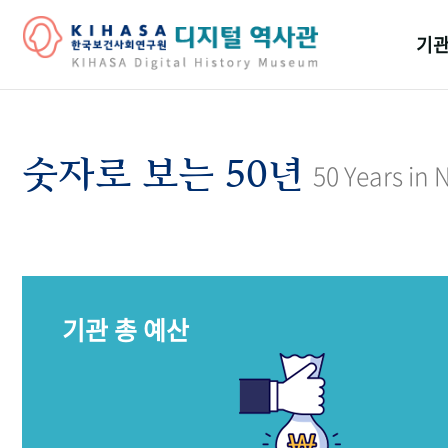
기관
걸어
기관
숫자로 보는 50년
50 Years in
역대
연구원
기관 총 예산