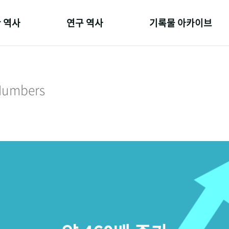
 역사
연구 역사
기록물 아카이브
온 길
정책과 연구
사진 아카이브
 변천사
키워드로 보는 연구 역사
문서 기록물
 Numbers
 기관장
연구자들
행정박물
 사람들
간행물 변천사
영상 기록물