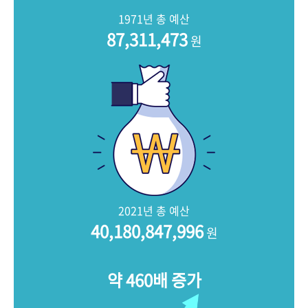
+1
성과 50선
숫자로 보는 50년
50
주년 광장
1971년 총 예산
세계와 함께 한 KIHASA
87,311,473
원
VR 역사관
2021년 총 예산
40,180,847,996
원
약 460배 증가