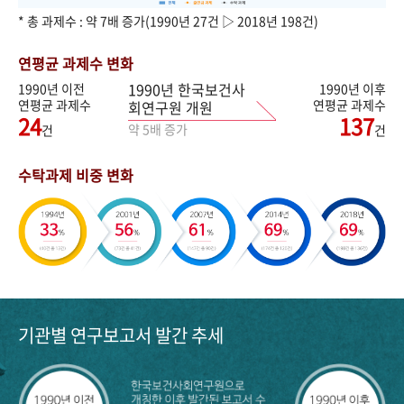
* 총 과제수 : 약 7배 증가(1990년 27건 ▷ 2018년 198건)
연평균 과제수 변화
1990년 한국보건사
1990년 이전
1990년 이후
연평균 과제수
연평균 과제수
회연구원 개원
24
137
약 5배 증가
건
건
수탁과제 비중 변화
기관별 연구보고서 발간 추세