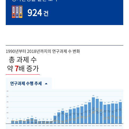
924
건
1990년부터 2018년까지의 연구과제 수 변화
총 과제 수
약
7
배 증가
연구과제 수행 추세