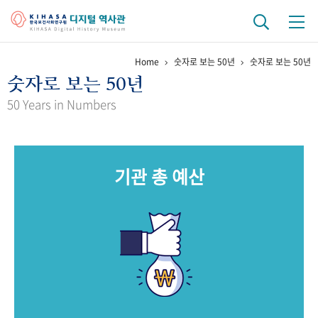
Home
숫자로 보는 50년
숫자로 보는 50년
기관 역사
숫자로 보는 50년
걸어온 길
기관 변천사
역대 기관장
연구원 사람들
50 Years in Numbers
연구 역사
정책과 연구
키워드로 보는 연구 역사
연구자들
기관 총 예산
간행물 변천사
기록물 아카이브
사진 아카이브
문서 기록물
행정박물
영상 기록물
+1
50
주년 기념