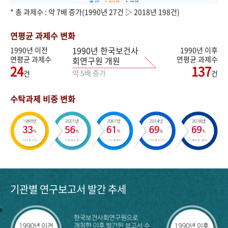
* 총 과제수 : 약 7배 증가(1990년 27건 ▷ 2018년 198건)
연평균 과제수 변화
1990년 한국보건사
1990년 이전
1990년 이후
연평균 과제수
연평균 과제수
회연구원 개원
24
137
약 5배 증가
건
건
수탁과제 비중 변화
기관별 연구보고서 발간 추세