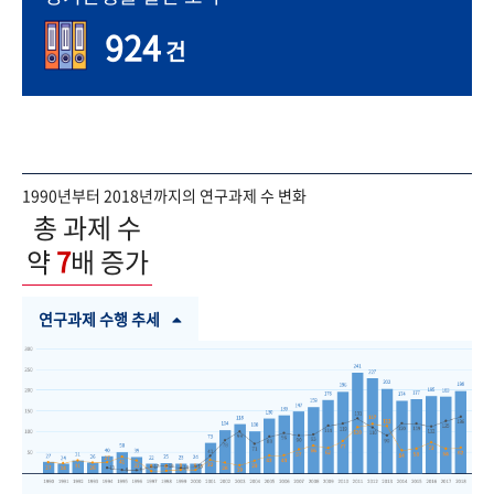
924
건
1990년부터 2018년까지의 연구과제 수 변화
총 과제 수
약
7
배 증가
연구과제 수행 추세