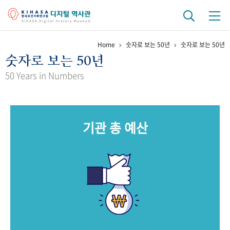
Home
숫자로 보는 50년
숫자로 보는 50년
기관 역사
숫자로 보는 50년
걸어온 길
기관 변천사
역대 기관장
연구원 사람들
50 Years in Numbers
연구 역사
정책과 연구
키워드로 보는 연구 역사
연구자들
기관 총 예산
간행물 변천사
기록물 아카이브
사진 아카이브
문서 기록물
행정박물
영상 기록물
+1
50
주년 기념