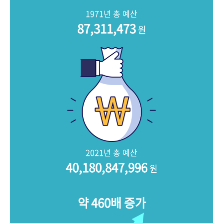
+1
성과 50선
숫자로 보는 50년
50
주년 광장
1971년 총 예산
세계와 함께 한 KIHASA
87,311,473
원
VR 역사관
2021년 총 예산
40,180,847,996
원
약 460배 증가