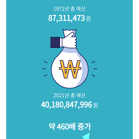
+1
성과 50선
숫자로 보는 50년
50
주년 광장
1971년 총 예산
세계와 함께 한 KIHASA
87,311,473
원
VR 역사관
2021년 총 예산
40,180,847,996
원
약 460배 증가