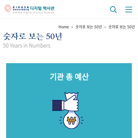
Home
숫자로 보는 50년
숫자로 보는 50년
기관 역사
숫자로 보는 50년
걸어온 길
기관 변천사
역대 기관장
연구원 사람들
50 Years in Numbers
연구 역사
정책과 연구
키워드로 보는 연구 역사
연구자들
기관 총 예산
간행물 변천사
기록물 아카이브
사진 아카이브
문서 기록물
행정박물
영상 기록물
+1
50
주년 기념