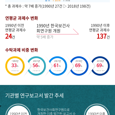
* 총 과제수 : 약 7배 증가(1990년 27건 ▷ 2018년 198건)
연평균 과제수 변화
1990년 한국보건사
1990년 이전
1990년 이후
연평균 과제수
연평균 과제수
회연구원 개원
24
137
약 5배 증가
건
건
수탁과제 비중 변화
기관별 연구보고서 발간 추세