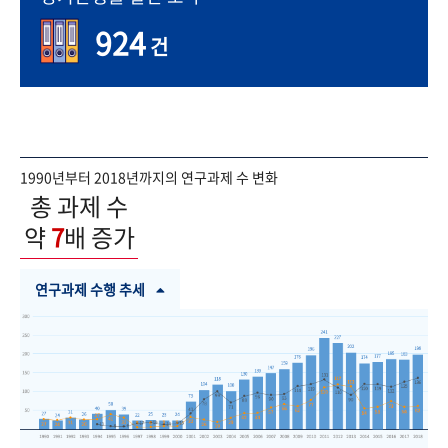
924
건
1990년부터 2018년까지의 연구과제 수 변화
총 과제 수
약
7
배 증가
연구과제 수행 추세