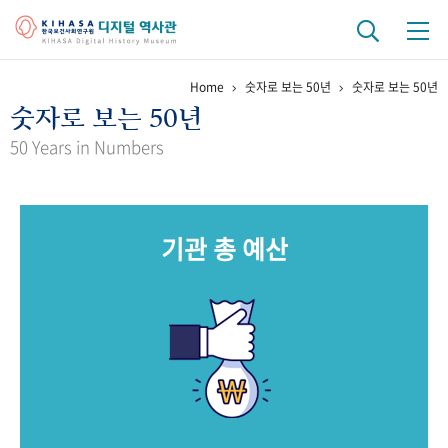
Home
숫자로 보는 50년
숫자로 보는 50년
기관 역사
숫자로 보는 50년
걸어온 길
기관 변천사
역대 기관장
연구원 사람들
50 Years in Numbers
연구 역사
정책과 연구
키워드로 보는 연구 역사
연구자들
기관 총 예산
간행물 변천사
기록물 아카이브
사진 아카이브
문서 기록물
행정박물
영상 기록물
+1
50
주년 기념