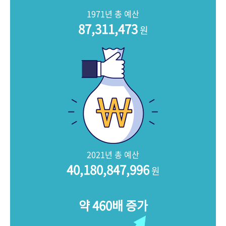
+1
성과 50선
숫자로 보는 50년
50
주년 광장
1971년 총 예산
세계와 함께 한 KIHASA
87,311,473
원
VR 역사관
2021년 총 예산
40,180,847,996
원
약 460배 증가