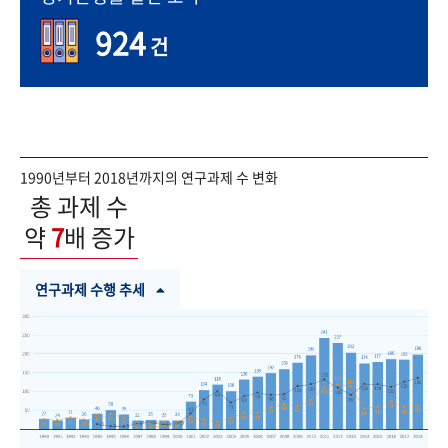
924
건
1990년부터 2018년까지의 연구과제 수 변화
총 과제 수
약
7
배 증가
연구과제 수행 추세