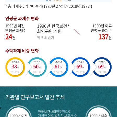
* 총 과제수 : 약 7배 증가(1990년 27건 ▷ 2018년 198건)
연평균 과제수 변화
1990년 한국보건사
1990년 이전
1990년 이후
연평균 과제수
연평균 과제수
회연구원 개원
24
137
약 5배 증가
건
건
수탁과제 비중 변화
기관별 연구보고서 발간 추세