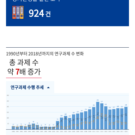
924
건
1990년부터 2018년까지의 연구과제 수 변화
총 과제 수
약
7
배 증가
연구과제 수행 추세