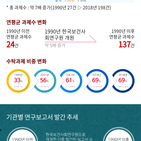
* 총 과제수 : 약 7배 증가(1990년 27건 ▷ 2018년 198건)
연평균 과제수 변화
1990년 한국보건사
1990년 이전
1990년 이후
연평균 과제수
연평균 과제수
회연구원 개원
24
137
약 5배 증가
건
건
수탁과제 비중 변화
기관별 연구보고서 발간 추세