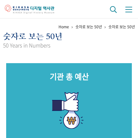
Home
숫자로 보는 50년
숫자로 보는 50년
기관 역사
숫자로 보는 50년
걸어온 길
기관 변천사
역대 기관장
연구원 사람들
50 Years in Numbers
연구 역사
정책과 연구
키워드로 보는 연구 역사
연구자들
기관 총 예산
간행물 변천사
기록물 아카이브
사진 아카이브
문서 기록물
행정박물
영상 기록물
+1
50
주년 기념