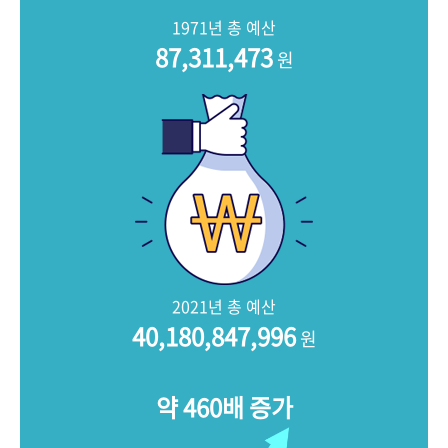
+1
성과 50선
숫자로 보는 50년
50
주년 광장
1971년 총 예산
세계와 함께 한 KIHASA
87,311,473
원
VR 역사관
2021년 총 예산
40,180,847,996
원
약 460배 증가