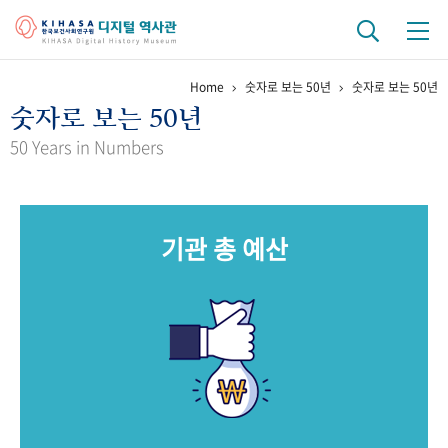
Home
숫자로 보는 50년
숫자로 보는 50년
기관 역사
숫자로 보는 50년
걸어온 길
기관 변천사
역대 기관장
연구원 사람들
50 Years in Numbers
연구 역사
정책과 연구
키워드로 보는 연구 역사
연구자들
기관 총 예산
간행물 변천사
기록물 아카이브
사진 아카이브
문서 기록물
행정박물
영상 기록물
+1
50
주년 기념