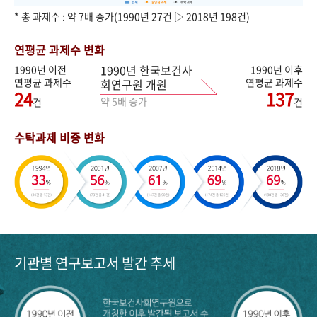
* 총 과제수 : 약 7배 증가(1990년 27건 ▷ 2018년 198건)
연평균 과제수 변화
1990년 한국보건사
1990년 이전
1990년 이후
연평균 과제수
연평균 과제수
회연구원 개원
24
137
약 5배 증가
건
건
수탁과제 비중 변화
기관별 연구보고서 발간 추세