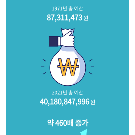
+1
성과 50선
숫자로 보는 50년
50
주년 광장
1971년 총 예산
세계와 함께 한 KIHASA
87,311,473
원
VR 역사관
2021년 총 예산
40,180,847,996
원
약 460배 증가