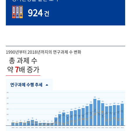
924
건
1990년부터 2018년까지의 연구과제 수 변화
총 과제 수
약
7
배 증가
연구과제 수행 추세