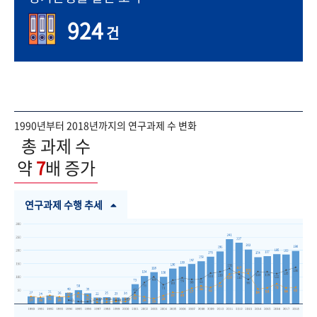
924
건
1990년부터 2018년까지의 연구과제 수 변화
총 과제 수
약
7
배 증가
연구과제 수행 추세