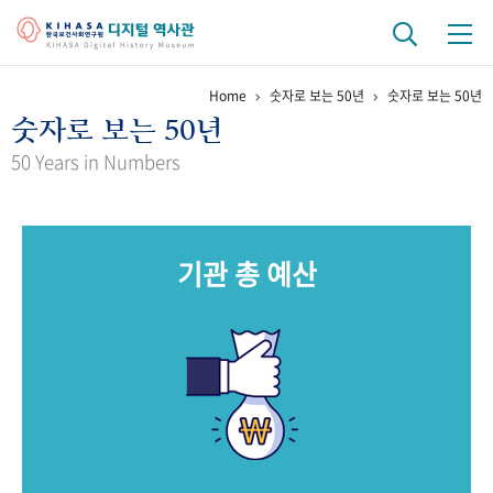
Home
숫자로 보는 50년
숫자로 보는 50년
기관 역사
숫자로 보는 50년
걸어온 길
기관 변천사
역대 기관장
연구원 사람들
50 Years in Numbers
연구 역사
정책과 연구
키워드로 보는 연구 역사
연구자들
기관 총 예산
간행물 변천사
기록물 아카이브
사진 아카이브
문서 기록물
행정박물
영상 기록물
+1
50
주년 기념