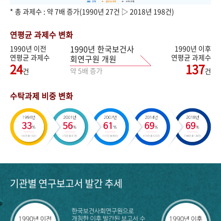
* 총 과제수 : 약 7배 증가(1990년 27건 ▷ 2018년 198건)
연평균 과제수 변화
1990년 한국보건사
1990년 이전
1990년 이후
연평균 과제수
연평균 과제수
회연구원 개원
24
137
약 5배 증가
건
건
수탁과제 비중 변화
기관별 연구보고서 발간 추세