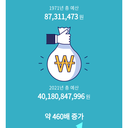
+1
성과 50선
숫자로 보는 50년
50
주년 광장
1971년 총 예산
세계와 함께 한 KIHASA
87,311,473
원
VR 역사관
2021년 총 예산
40,180,847,996
원
약 460배 증가