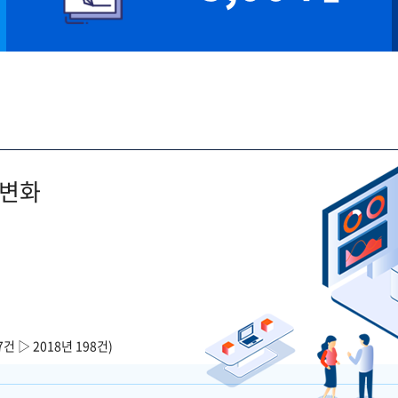
 변화
7건 ▷ 2018년 198건)