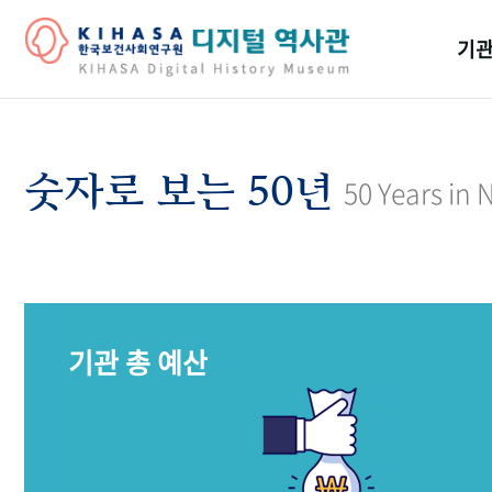
기관
걸어
기관
숫자로 보는 50년
50 Years in
역대
연구원
기관 총 예산