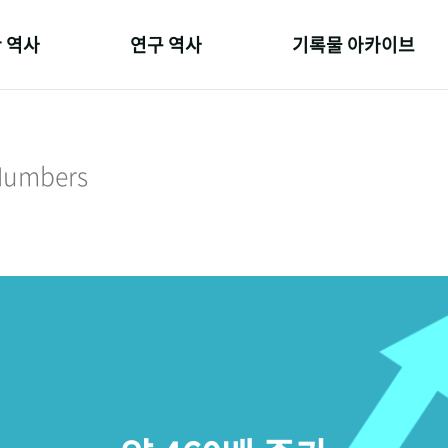
 역사
연구 역사
기록물 아카이브
온 길
정책과 연구
사진 아카이브
 변천사
키워드로 보는 연구 역사
문서 기록물
 Numbers
 기관장
연구자들
행정박물
 사람들
간행물 변천사
영상 기록물