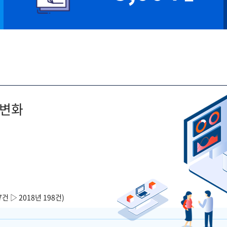
 변화
7건 ▷ 2018년 198건)