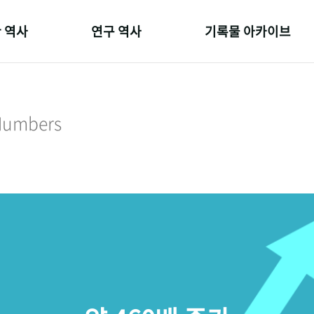
 역사
연구 역사
기록물 아카이브
온 길
정책과 연구
사진 아카이브
 변천사
키워드로 보는 연구 역사
문서 기록물
 Numbers
 기관장
연구자들
행정박물
 사람들
간행물 변천사
영상 기록물