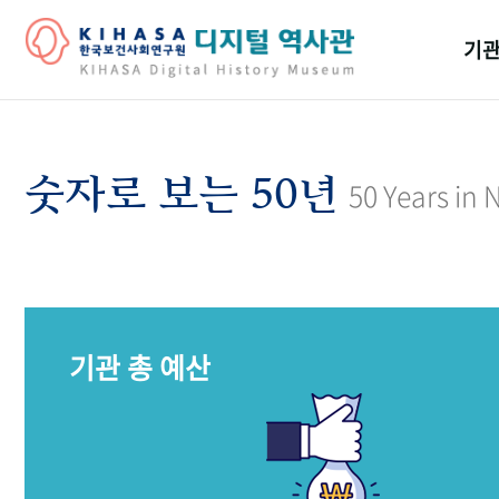
기관
걸어
기관
숫자로 보는 50년
50 Years in
역대
연구원
기관 총 예산