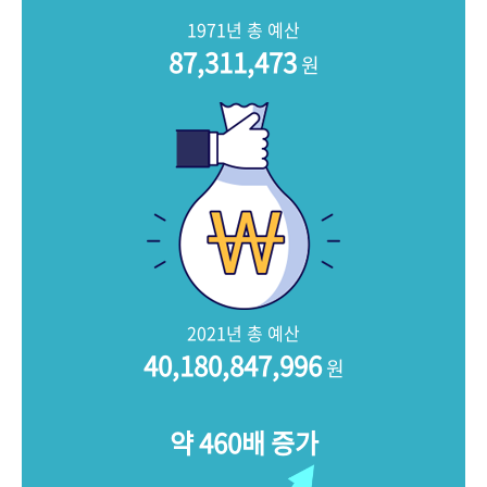
+1
성과 50선
숫자로 보는 50년
50
주년 광장
1971년 총 예산
세계와 함께 한 KIHASA
87,311,473
원
VR 역사관
2021년 총 예산
40,180,847,996
원
약 460배 증가