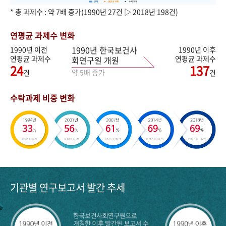
* 총 과제수 : 약 7배 증가(1990년 27건 ▷ 2018년 198건)
연평균 과제수 변화
1990년 한국보건사
1990년 이전
1990년 이후
연평균 과제수
연평균 과제수
회연구원 개원
24
137
약 5배 증가
건
건
수탁과제 비중 변화
기관별 연구보고서 발간 추세