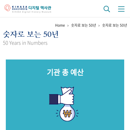
Home
숫자로 보는 50년
숫자로 보는 50년
기관 역사
숫자로 보는 50년
걸어온 길
기관 변천사
역대 기관장
연구원 사람들
50 Years in Numbers
연구 역사
정책과 연구
키워드로 보는 연구 역사
연구자들
기관 총 예산
간행물 변천사
기록물 아카이브
사진 아카이브
문서 기록물
행정박물
영상 기록물
+1
50
주년 기념