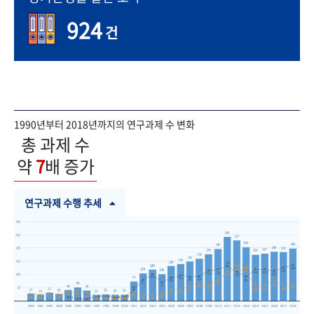
924
건
1990년부터 2018년까지의 연구과제 수 변화
총 과제 수
약
7
배 증가
연구과제 수행 추세