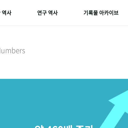
 역사
연구 역사
기록물 아카이브
온 길
정책과 연구
사진 아카이브
 변천사
키워드로 보는 연구 역사
문서 기록물
 Numbers
 기관장
연구자들
행정박물
 사람들
간행물 변천사
영상 기록물