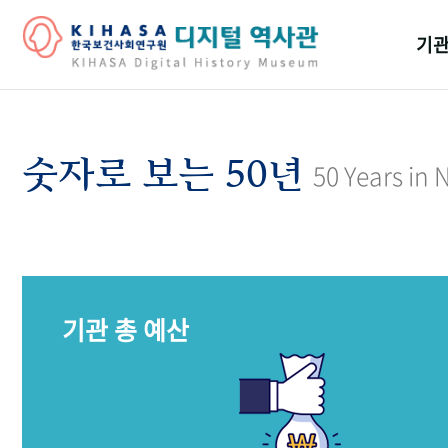
기관
걸어
기관
숫자로 보는 50년
50 Years in
역대
연구원
기관 총 예산