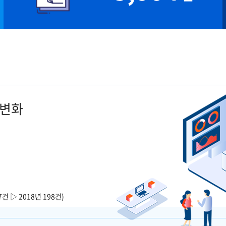
 변화
7건 ▷ 2018년 198건)