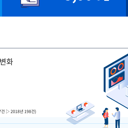
 변화
7건 ▷ 2018년 198건)