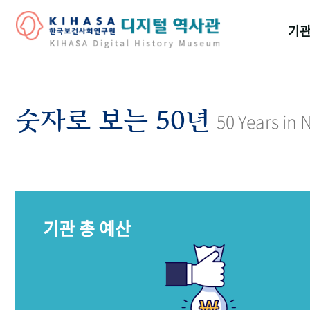
기관
걸어
기관
숫자로 보는 50년
50 Years in
역대
연구원
기관 총 예산