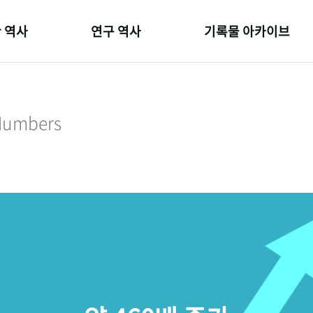
 역사
연구 역사
기록물 아카이브
온 길
정책과 연구
사진 아카이브
 변천사
키워드로 보는 연구 역사
문서 기록물
 Numbers
 기관장
연구자들
행정박물
 사람들
간행물 변천사
영상 기록물