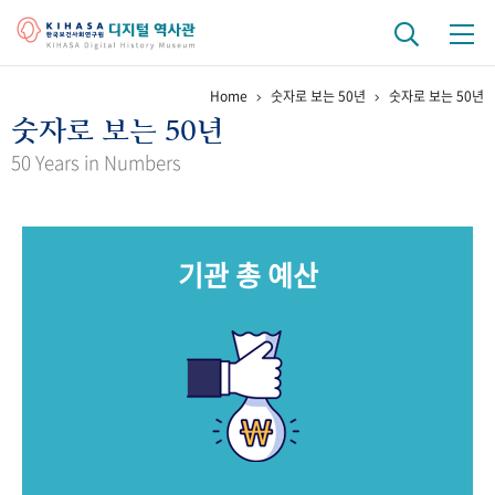
Home
숫자로 보는 50년
숫자로 보는 50년
기관 역사
숫자로 보는 50년
걸어온 길
기관 변천사
역대 기관장
연구원 사람들
50 Years in Numbers
연구 역사
정책과 연구
키워드로 보는 연구 역사
연구자들
기관 총 예산
간행물 변천사
기록물 아카이브
사진 아카이브
문서 기록물
행정박물
영상 기록물
+1
50
주년 기념