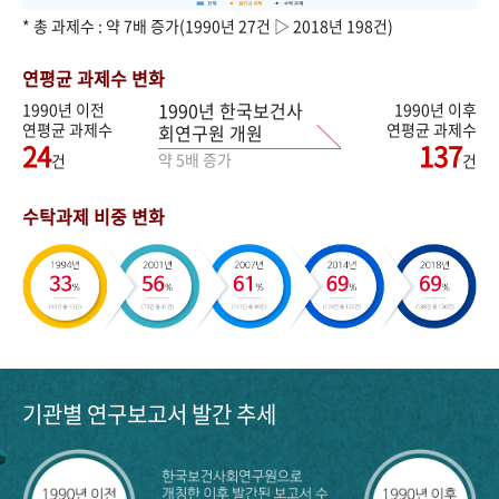
* 총 과제수 : 약 7배 증가(1990년 27건 ▷ 2018년 198건)
연평균 과제수 변화
1990년 한국보건사
1990년 이전
1990년 이후
연평균 과제수
연평균 과제수
회연구원 개원
24
137
약 5배 증가
건
건
수탁과제 비중 변화
기관별 연구보고서 발간 추세