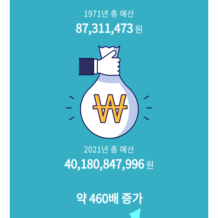
+1
성과 50선
숫자로 보는 50년
50
주년 광장
1971년 총 예산
세계와 함께 한 KIHASA
87,311,473
원
VR 역사관
2021년 총 예산
40,180,847,996
원
약 460배 증가