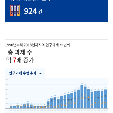
924
건
1990년부터 2018년까지의 연구과제 수 변화
총 과제 수
약
7
배 증가
연구과제 수행 추세