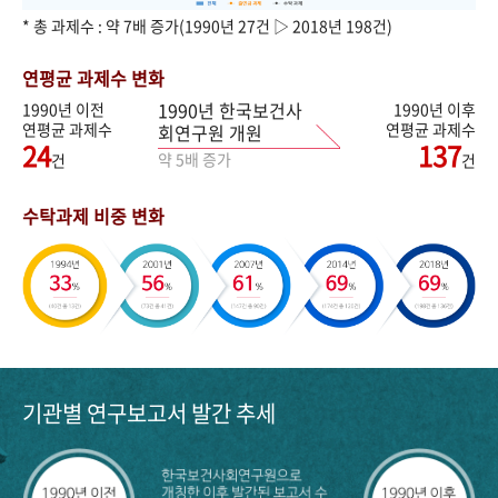
* 총 과제수 : 약 7배 증가(1990년 27건 ▷ 2018년 198건)
연평균 과제수 변화
1990년 한국보건사
1990년 이전
1990년 이후
연평균 과제수
연평균 과제수
회연구원 개원
24
137
약 5배 증가
건
건
수탁과제 비중 변화
기관별 연구보고서 발간 추세