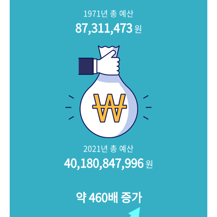
+1
성과 50선
숫자로 보는 50년
50
주년 광장
1971년 총 예산
세계와 함께 한 KIHASA
87,311,473
원
VR 역사관
2021년 총 예산
40,180,847,996
원
약 460배 증가