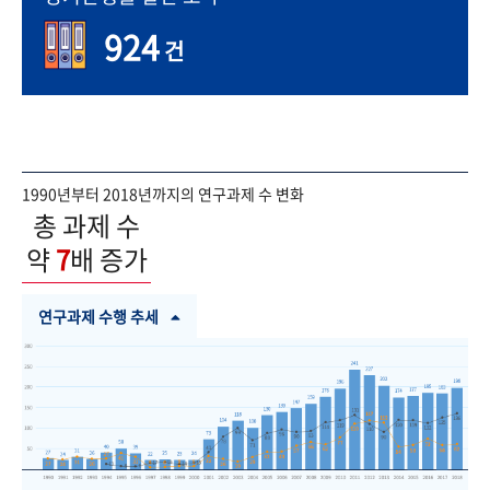
924
건
1990년부터 2018년까지의 연구과제 수 변화
총 과제 수
약
7
배 증가
연구과제 수행 추세