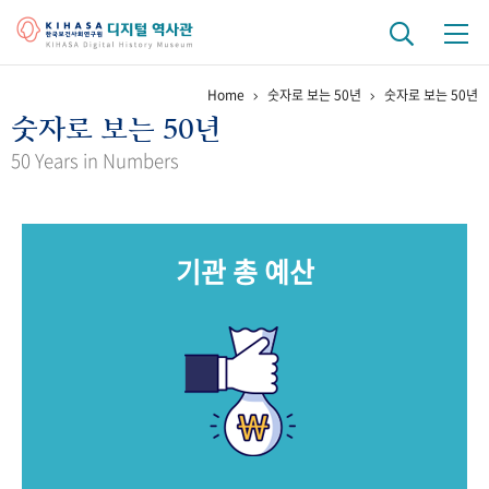
Home
숫자로 보는 50년
숫자로 보는 50년
기관 역사
숫자로 보는 50년
걸어온 길
기관 변천사
역대 기관장
연구원 사람들
50 Years in Numbers
연구 역사
정책과 연구
키워드로 보는 연구 역사
연구자들
기관 총 예산
간행물 변천사
기록물 아카이브
사진 아카이브
문서 기록물
행정박물
영상 기록물
+1
50
주년 기념