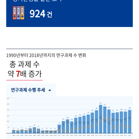
924
건
1990년부터 2018년까지의 연구과제 수 변화
총 과제 수
약
7
배 증가
연구과제 수행 추세