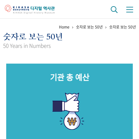
Home
숫자로 보는 50년
숫자로 보는 50년
기관 역사
숫자로 보는 50년
걸어온 길
기관 변천사
역대 기관장
연구원 사람들
50 Years in Numbers
연구 역사
정책과 연구
키워드로 보는 연구 역사
연구자들
기관 총 예산
간행물 변천사
기록물 아카이브
사진 아카이브
문서 기록물
행정박물
영상 기록물
+1
50
주년 기념