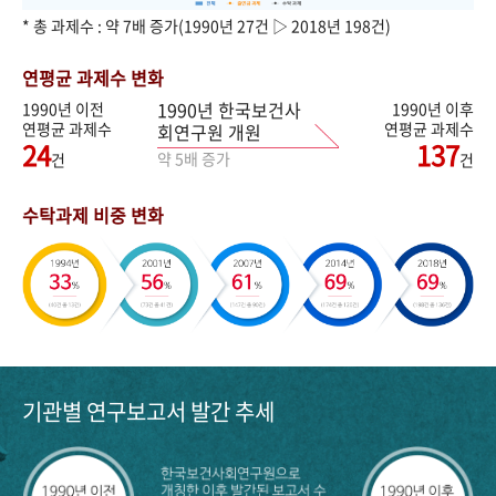
* 총 과제수 : 약 7배 증가(1990년 27건 ▷ 2018년 198건)
연평균 과제수 변화
1990년 한국보건사
1990년 이전
1990년 이후
연평균 과제수
연평균 과제수
회연구원 개원
24
137
약 5배 증가
건
건
수탁과제 비중 변화
기관별 연구보고서 발간 추세