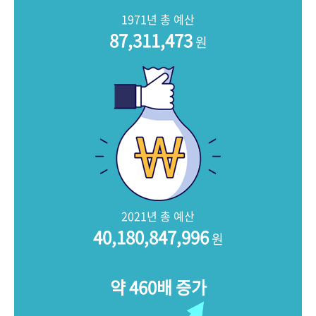
+1
성과 50선
숫자로 보는 50년
50
주년 광장
1971년 총 예산
세계와 함께 한 KIHASA
87,311,473
원
VR 역사관
2021년 총 예산
40,180,847,996
원
약 460배 증가