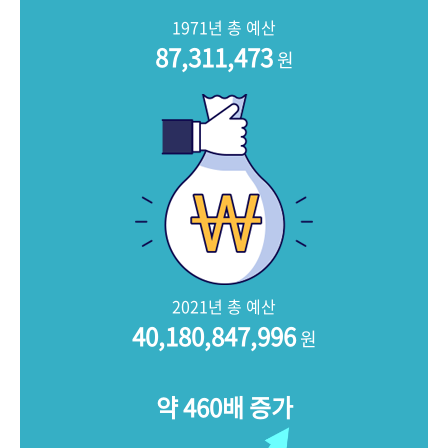
+1
성과 50선
숫자로 보는 50년
50
주년 광장
1971년 총 예산
세계와 함께 한 KIHASA
87,311,473
원
VR 역사관
2021년 총 예산
40,180,847,996
원
약 460배 증가