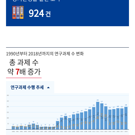
924
건
1990년부터 2018년까지의 연구과제 수 변화
총 과제 수
약
7
배 증가
연구과제 수행 추세