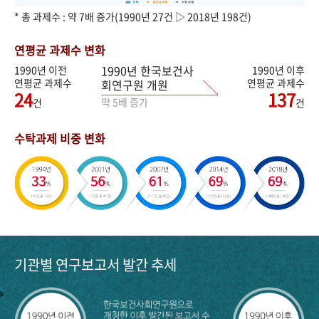
* 총 과제수 : 약 7배 증가(1990년 27건 ▷ 2018년 198건)
연평균 과제수 변화
1990년 한국보건사
1990년 이전
1990년 이후
연평균 과제수
연평균 과제수
회연구원 개원
24
137
약 5배 증가
건
건
수탁과제 비중 변화
기관별 연구보고서 발간 추세