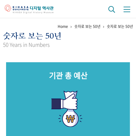
Home
숫자로 보는 50년
숫자로 보는 50년
기관 역사
숫자로 보는 50년
걸어온 길
기관 변천사
역대 기관장
연구원 사람들
50 Years in Numbers
연구 역사
정책과 연구
키워드로 보는 연구 역사
연구자들
기관 총 예산
간행물 변천사
기록물 아카이브
사진 아카이브
문서 기록물
행정박물
영상 기록물
+1
50
주년 기념