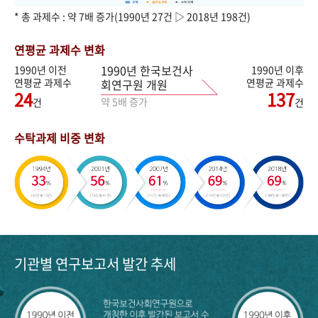
* 총 과제수 : 약 7배 증가(1990년 27건 ▷ 2018년 198건)
연평균 과제수 변화
1990년 한국보건사
1990년 이전
1990년 이후
연평균 과제수
연평균 과제수
회연구원 개원
24
137
약 5배 증가
건
건
수탁과제 비중 변화
기관별 연구보고서 발간 추세