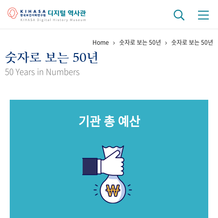
Home
숫자로 보는 50년
숫자로 보는 50년
기관 역사
숫자로 보는 50년
걸어온 길
기관 변천사
역대 기관장
연구원 사람들
50 Years in Numbers
연구 역사
정책과 연구
키워드로 보는 연구 역사
연구자들
기관 총 예산
간행물 변천사
기록물 아카이브
사진 아카이브
문서 기록물
행정박물
영상 기록물
+1
50
주년 기념