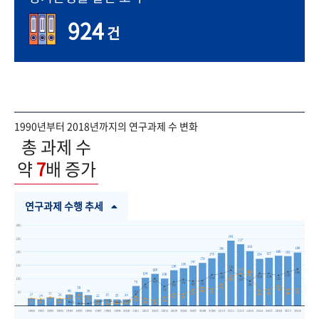
924
건
1990년부터 2018년까지의 연구과제 수 변화
총 과제 수
약
7
배 증가
연구과제 수행 추세