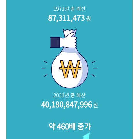
+1
성과 50선
숫자로 보는 50년
50
주년 광장
1971년 총 예산
세계와 함께 한 KIHASA
87,311,473
원
VR 역사관
2021년 총 예산
40,180,847,996
원
약 460배 증가