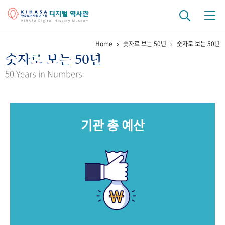
Home
숫자로 보는 50년
숫자로 보는 50년
기관 역사
숫자로 보는 50년
걸어온 길
기관 변천사
역대 기관장
연구원 사람들
50 Years in Numbers
연구 역사
정책과 연구
키워드로 보는 연구 역사
연구자들
기관 총 예산
간행물 변천사
기록물 아카이브
사진 아카이브
문서 기록물
행정박물
영상 기록물
+1
50
주년 기념