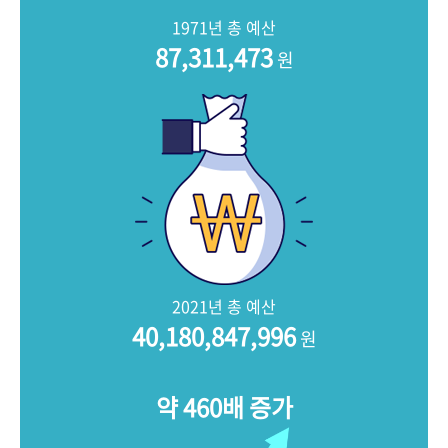
+1
성과 50선
숫자로 보는 50년
50
주년 광장
1971년 총 예산
세계와 함께 한 KIHASA
87,311,473
원
VR 역사관
2021년 총 예산
40,180,847,996
원
약 460배 증가