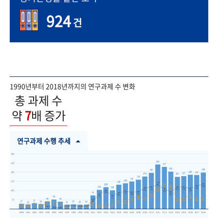
924
건
1990년부터 2018년까지의 연구과제 수 변화
총 과제 수
약
7
배 증가
연구과제 수행 추세