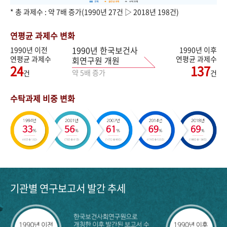
* 총 과제수 : 약 7배 증가(1990년 27건 ▷ 2018년 198건)
연평균 과제수 변화
1990년 한국보건사
1990년 이전
1990년 이후
연평균 과제수
연평균 과제수
회연구원 개원
24
137
약 5배 증가
건
건
수탁과제 비중 변화
기관별 연구보고서 발간 추세