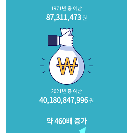
+1
성과 50선
숫자로 보는 50년
50
주년 광장
1971년 총 예산
세계와 함께 한 KIHASA
87,311,473
원
VR 역사관
2021년 총 예산
40,180,847,996
원
약 460배 증가