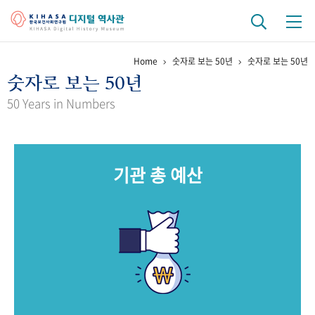
Home
숫자로 보는 50년
숫자로 보는 50년
기관 역사
숫자로 보는 50년
걸어온 길
기관 변천사
역대 기관장
연구원 사람들
50 Years in Numbers
연구 역사
정책과 연구
키워드로 보는 연구 역사
연구자들
기관 총 예산
간행물 변천사
기록물 아카이브
사진 아카이브
문서 기록물
행정박물
영상 기록물
+1
50
주년 기념