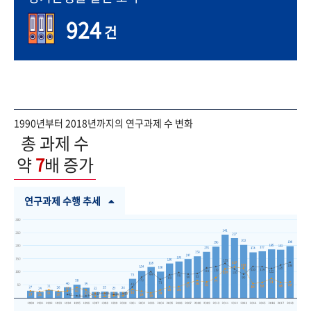
924
건
1990년부터 2018년까지의 연구과제 수 변화
총 과제 수
약
7
배 증가
연구과제 수행 추세