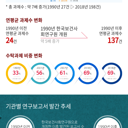
* 총 과제수 : 약 7배 증가(1990년 27건 ▷ 2018년 198건)
연평균 과제수 변화
1990년 한국보건사
1990년 이전
1990년 이후
연평균 과제수
연평균 과제수
회연구원 개원
24
137
약 5배 증가
건
건
수탁과제 비중 변화
기관별 연구보고서 발간 추세