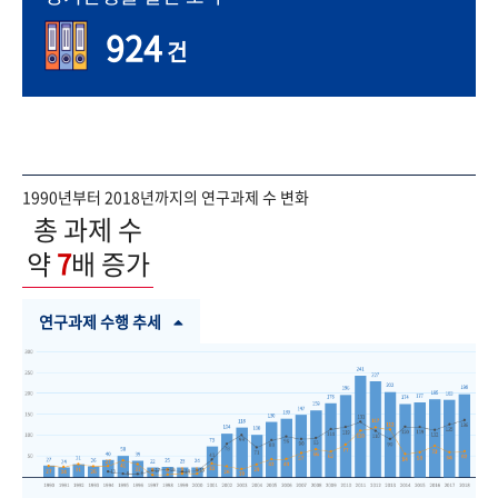
924
건
1990년부터 2018년까지의 연구과제 수 변화
총 과제 수
약
7
배 증가
연구과제 수행 추세