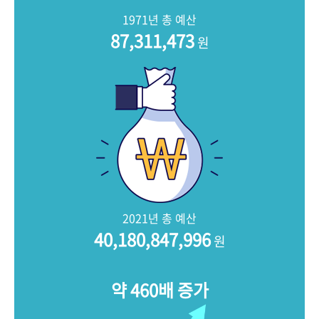
+1
성과 50선
숫자로 보는 50년
50
주년 광장
1971년 총 예산
세계와 함께 한 KIHASA
87,311,473
원
VR 역사관
2021년 총 예산
40,180,847,996
원
약 460배 증가