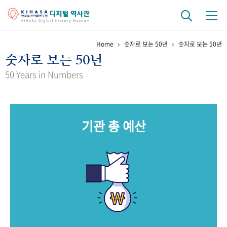
Home
숫자로 보는 50년
숫자로 보는 50년
기관 역사
숫자로 보는 50년
걸어온 길
기관 변천사
역대 기관장
연구원 사람들
50 Years in Numbers
연구 역사
정책과 연구
키워드로 보는 연구 역사
연구자들
기관 총 예산
간행물 변천사
기록물 아카이브
사진 아카이브
문서 기록물
행정박물
영상 기록물
+1
50
주년 기념