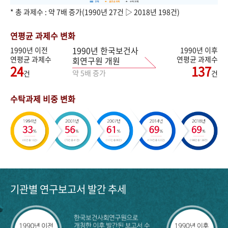
* 총 과제수 : 약 7배 증가(1990년 27건 ▷ 2018년 198건)
연평균 과제수 변화
1990년 한국보건사
1990년 이전
1990년 이후
연평균 과제수
연평균 과제수
회연구원 개원
24
137
약 5배 증가
건
건
수탁과제 비중 변화
기관별 연구보고서 발간 추세