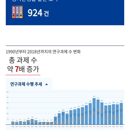
924
건
1990년부터 2018년까지의 연구과제 수 변화
총 과제 수
약
7
배 증가
연구과제 수행 추세