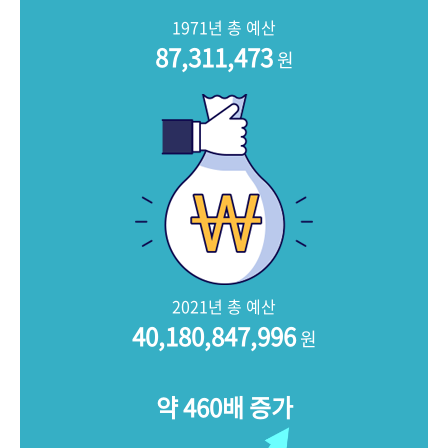
+1
성과 50선
숫자로 보는 50년
50
주년 광장
1971년 총 예산
세계와 함께 한 KIHASA
87,311,473
원
VR 역사관
2021년 총 예산
40,180,847,996
원
약 460배 증가