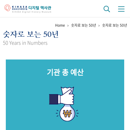
Home
숫자로 보는 50년
숫자로 보는 50년
기관 역사
숫자로 보는 50년
걸어온 길
기관 변천사
역대 기관장
연구원 사람들
50 Years in Numbers
연구 역사
정책과 연구
키워드로 보는 연구 역사
연구자들
기관 총 예산
간행물 변천사
기록물 아카이브
사진 아카이브
문서 기록물
행정박물
영상 기록물
+1
50
주년 기념