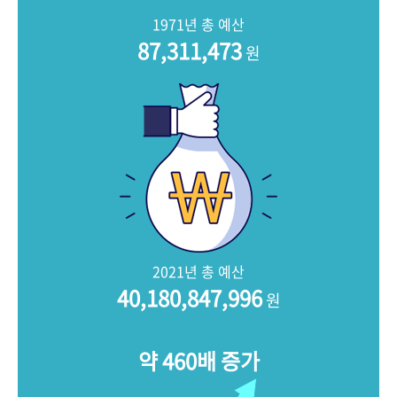
+1
성과 50선
숫자로 보는 50년
50
주년 광장
1971년 총 예산
세계와 함께 한 KIHASA
87,311,473
원
VR 역사관
2021년 총 예산
40,180,847,996
원
약 460배 증가