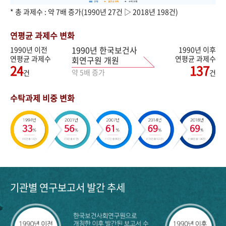
* 총 과제수 : 약 7배 증가(1990년 27건 ▷ 2018년 198건)
연평균 과제수 변화
1990년 한국보건사
1990년 이전
1990년 이후
연평균 과제수
연평균 과제수
회연구원 개원
24
137
약 5배 증가
건
건
수탁과제 비중 변화
기관별 연구보고서 발간 추세