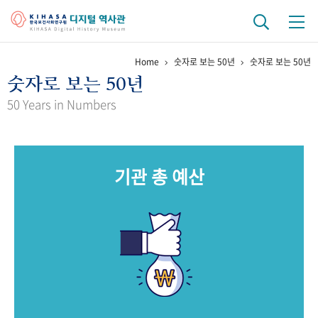
Home
숫자로 보는 50년
숫자로 보는 50년
기관 역사
숫자로 보는 50년
걸어온 길
기관 변천사
역대 기관장
연구원 사람들
50 Years in Numbers
연구 역사
정책과 연구
키워드로 보는 연구 역사
연구자들
기관 총 예산
간행물 변천사
기록물 아카이브
사진 아카이브
문서 기록물
행정박물
영상 기록물
+1
50
주년 기념