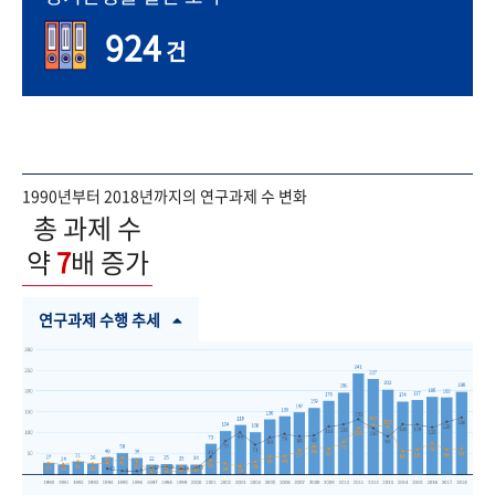
924
건
1990년부터 2018년까지의 연구과제 수 변화
총 과제 수
약
7
배 증가
연구과제 수행 추세