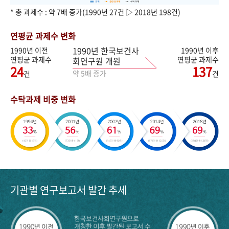
* 총 과제수 : 약 7배 증가(1990년 27건 ▷ 2018년 198건)
연평균 과제수 변화
1990년 한국보건사
1990년 이전
1990년 이후
연평균 과제수
연평균 과제수
회연구원 개원
24
137
약 5배 증가
건
건
수탁과제 비중 변화
기관별 연구보고서 발간 추세