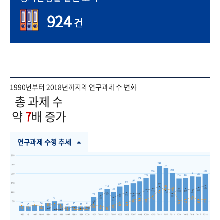
924
건
1990년부터 2018년까지의 연구과제 수 변화
총 과제 수
약
7
배 증가
연구과제 수행 추세