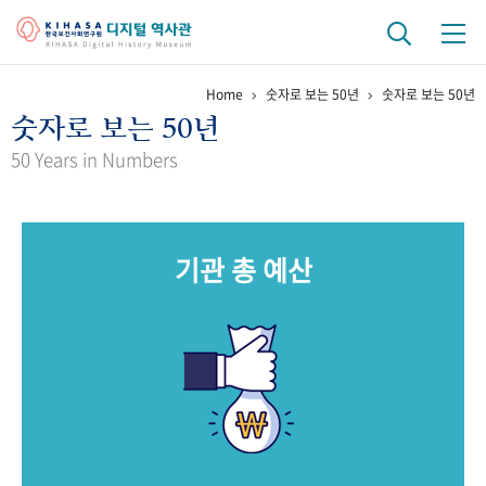
Home
숫자로 보는 50년
숫자로 보는 50년
기관 역사
숫자로 보는 50년
걸어온 길
기관 변천사
역대 기관장
연구원 사람들
50 Years in Numbers
연구 역사
정책과 연구
키워드로 보는 연구 역사
연구자들
기관 총 예산
간행물 변천사
기록물 아카이브
사진 아카이브
문서 기록물
행정박물
영상 기록물
+1
50
주년 기념