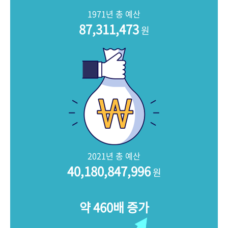
+1
성과 50선
숫자로 보는 50년
50
주년 광장
1971년 총 예산
세계와 함께 한 KIHASA
87,311,473
원
VR 역사관
2021년 총 예산
40,180,847,996
원
약 460배 증가