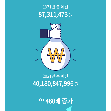
+1
성과 50선
숫자로 보는 50년
50
주년 광장
1971년 총 예산
세계와 함께 한 KIHASA
87,311,473
원
VR 역사관
2021년 총 예산
40,180,847,996
원
약 460배 증가