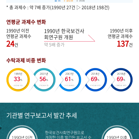
* 총 과제수 : 약 7배 증가(1990년 27건 ▷ 2018년 198건)
연평균 과제수 변화
1990년 한국보건사
1990년 이전
1990년 이후
연평균 과제수
연평균 과제수
회연구원 개원
24
137
약 5배 증가
건
건
수탁과제 비중 변화
기관별 연구보고서 발간 추세