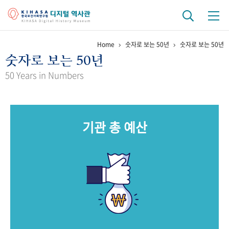
Home
숫자로 보는 50년
숫자로 보는 50년
기관 역사
숫자로 보는 50년
걸어온 길
기관 변천사
역대 기관장
연구원 사람들
50 Years in Numbers
연구 역사
정책과 연구
키워드로 보는 연구 역사
연구자들
기관 총 예산
간행물 변천사
기록물 아카이브
사진 아카이브
문서 기록물
행정박물
영상 기록물
+1
50
주년 기념