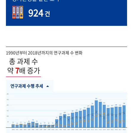
924
건
1990년부터 2018년까지의 연구과제 수 변화
총 과제 수
약
7
배 증가
연구과제 수행 추세