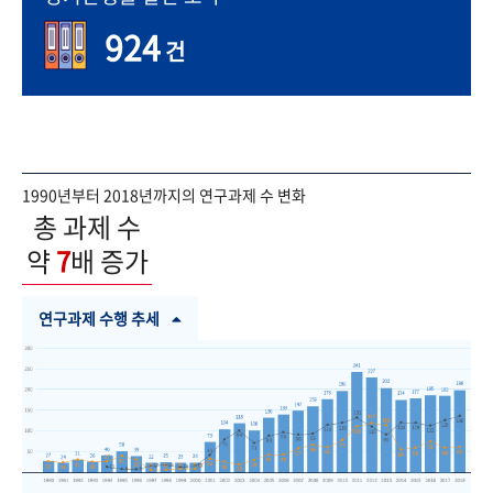
924
건
1990년부터 2018년까지의 연구과제 수 변화
총 과제 수
약
7
배 증가
연구과제 수행 추세