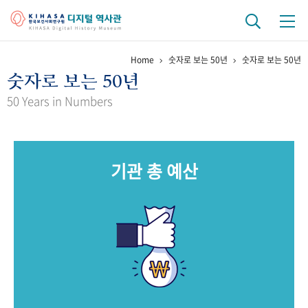
Home
숫자로 보는 50년
숫자로 보는 50년
기관 역사
숫자로 보는 50년
걸어온 길
기관 변천사
역대 기관장
연구원 사람들
50 Years in Numbers
연구 역사
정책과 연구
키워드로 보는 연구 역사
연구자들
기관 총 예산
간행물 변천사
기록물 아카이브
사진 아카이브
문서 기록물
행정박물
영상 기록물
+1
50
주년 기념