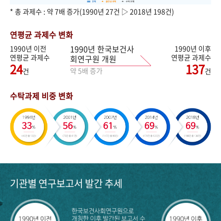
* 총 과제수 : 약 7배 증가(1990년 27건 ▷ 2018년 198건)
연평균 과제수 변화
1990년 한국보건사
1990년 이전
1990년 이후
연평균 과제수
연평균 과제수
회연구원 개원
24
137
약 5배 증가
건
건
수탁과제 비중 변화
기관별 연구보고서 발간 추세