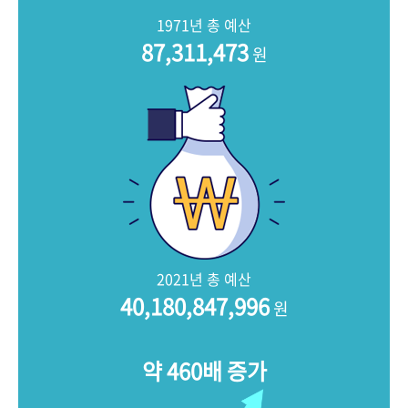
+1
성과 50선
숫자로 보는 50년
50
주년 광장
1971년 총 예산
세계와 함께 한 KIHASA
87,311,473
원
VR 역사관
2021년 총 예산
40,180,847,996
원
약 460배 증가