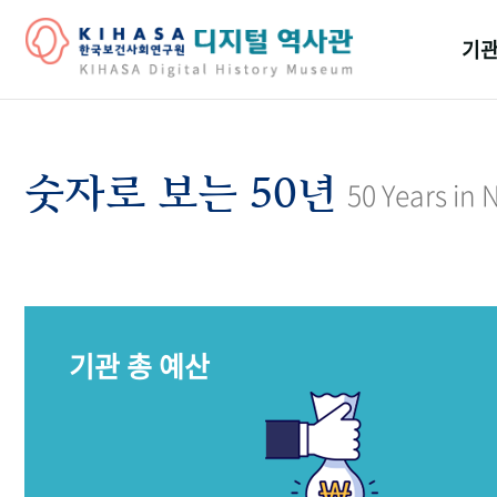
기관
걸어
기관
숫자로 보는 50년
50 Years in
역대
연구원
기관 총 예산