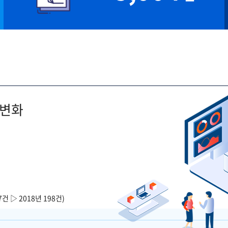
 변화
7건 ▷ 2018년 198건)