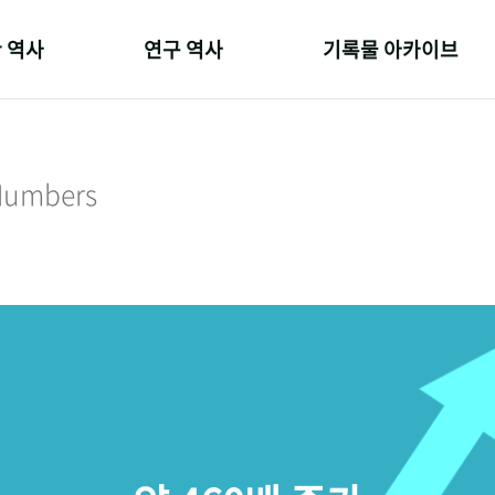
 역사
연구 역사
기록물 아카이브
온 길
정책과 연구
사진 아카이브
 변천사
키워드로 보는 연구 역사
문서 기록물
 Numbers
 기관장
연구자들
행정박물
 사람들
간행물 변천사
영상 기록물