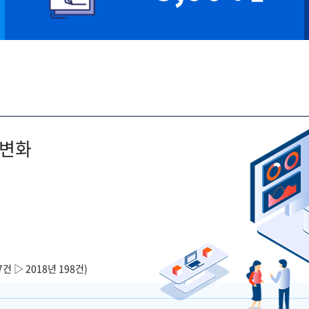
 변화
7건 ▷ 2018년 198건)