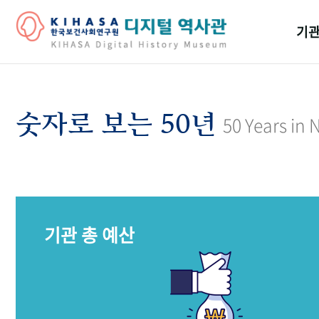
기관
걸어
기관
숫자로 보는 50년
50 Years in
역대
연구원
기관 총 예산