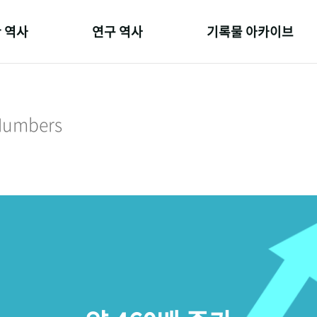
 역사
연구 역사
기록물 아카이브
온 길
정책과 연구
사진 아카이브
 변천사
키워드로 보는 연구 역사
문서 기록물
 Numbers
 기관장
연구자들
행정박물
 사람들
간행물 변천사
영상 기록물