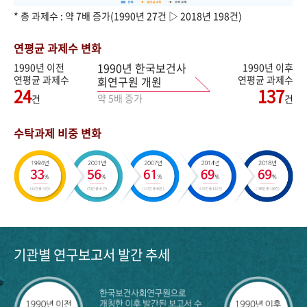
* 총 과제수 : 약 7배 증가(1990년 27건 ▷ 2018년 198건)
연평균 과제수 변화
1990년 한국보건사
1990년 이전
1990년 이후
연평균 과제수
연평균 과제수
회연구원 개원
24
137
약 5배 증가
건
건
수탁과제 비중 변화
기관별 연구보고서 발간 추세