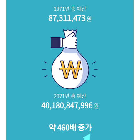
+1
성과 50선
숫자로 보는 50년
50
주년 광장
1971년 총 예산
세계와 함께 한 KIHASA
87,311,473
원
VR 역사관
2021년 총 예산
40,180,847,996
원
약 460배 증가