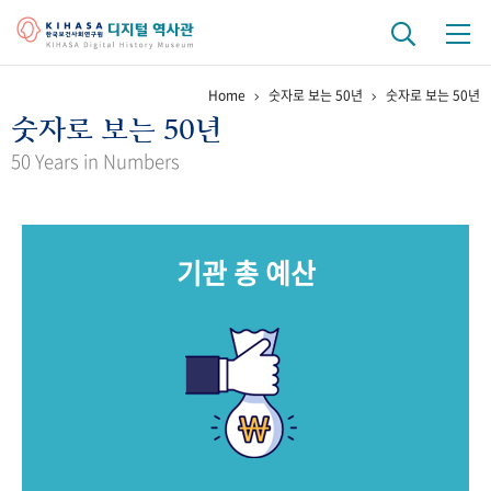
Home
숫자로 보는 50년
숫자로 보는 50년
기관 역사
숫자로 보는 50년
걸어온 길
기관 변천사
역대 기관장
연구원 사람들
50 Years in Numbers
연구 역사
정책과 연구
키워드로 보는 연구 역사
연구자들
기관 총 예산
간행물 변천사
기록물 아카이브
사진 아카이브
문서 기록물
행정박물
영상 기록물
+1
50
주년 기념