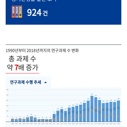
924
건
1990년부터 2018년까지의 연구과제 수 변화
총 과제 수
약
7
배 증가
연구과제 수행 추세