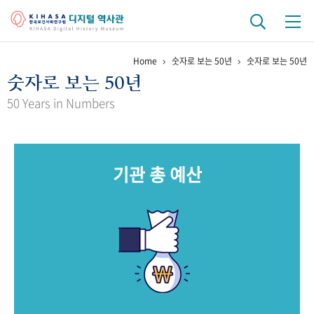
Home
숫자로 보는 50년
숫자로 보는 50년
기관 역사
숫자로 보는 50년
걸어온 길
기관 변천사
역대 기관장
연구원 사람들
50 Years in Numbers
연구 역사
정책과 연구
키워드로 보는 연구 역사
연구자들
기관 총 예산
간행물 변천사
기록물 아카이브
사진 아카이브
문서 기록물
행정박물
영상 기록물
+1
50
주년 기념