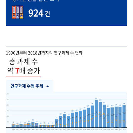
924
건
1990년부터 2018년까지의 연구과제 수 변화
총 과제 수
약
7
배 증가
연구과제 수행 추세