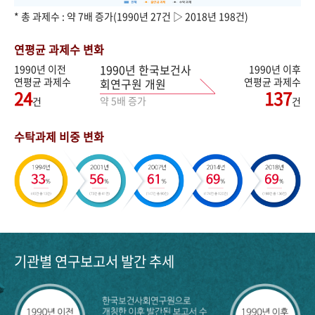
* 총 과제수 : 약 7배 증가(1990년 27건 ▷ 2018년 198건)
연평균 과제수 변화
1990년 한국보건사
1990년 이전
1990년 이후
연평균 과제수
연평균 과제수
회연구원 개원
24
137
약 5배 증가
건
건
수탁과제 비중 변화
기관별 연구보고서 발간 추세