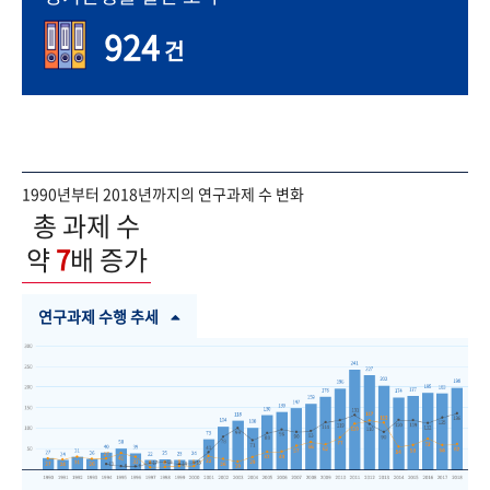
924
건
1990년부터 2018년까지의 연구과제 수 변화
총 과제 수
약
7
배 증가
연구과제 수행 추세