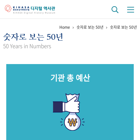
Home
숫자로 보는 50년
숫자로 보는 50년
기관 역사
숫자로 보는 50년
걸어온 길
기관 변천사
역대 기관장
연구원 사람들
50 Years in Numbers
연구 역사
정책과 연구
키워드로 보는 연구 역사
연구자들
기관 총 예산
간행물 변천사
기록물 아카이브
사진 아카이브
문서 기록물
행정박물
영상 기록물
+1
50
주년 기념