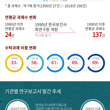
* 총 과제수 : 약 7배 증가(1990년 27건 ▷ 2018년 198건)
연평균 과제수 변화
1990년 한국보건사
1990년 이전
1990년 이후
연평균 과제수
연평균 과제수
회연구원 개원
24
137
약 5배 증가
건
건
수탁과제 비중 변화
기관별 연구보고서 발간 추세