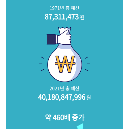
+1
성과 50선
숫자로 보는 50년
50
주년 광장
1971년 총 예산
세계와 함께 한 KIHASA
87,311,473
원
VR 역사관
2021년 총 예산
40,180,847,996
원
약 460배 증가