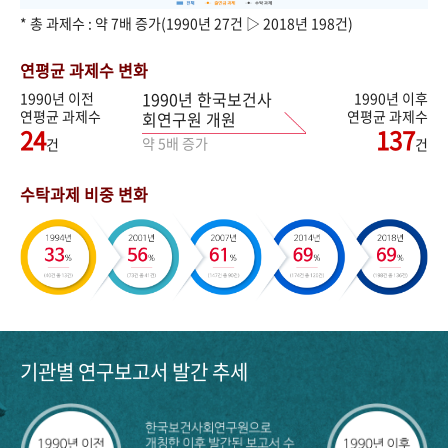
* 총 과제수 : 약 7배 증가(1990년 27건 ▷ 2018년 198건)
연평균 과제수 변화
1990년 한국보건사
1990년 이전
1990년 이후
연평균 과제수
연평균 과제수
회연구원 개원
24
137
약 5배 증가
건
건
수탁과제 비중 변화
기관별 연구보고서 발간 추세