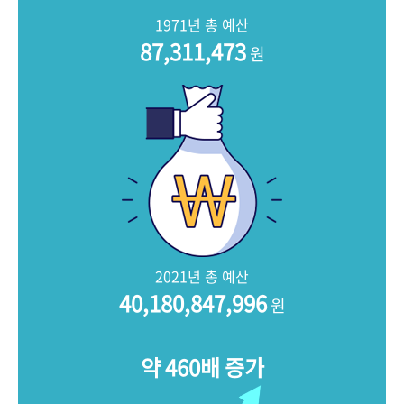
+1
성과 50선
숫자로 보는 50년
50
주년 광장
1971년 총 예산
세계와 함께 한 KIHASA
87,311,473
원
VR 역사관
2021년 총 예산
40,180,847,996
원
약 460배 증가