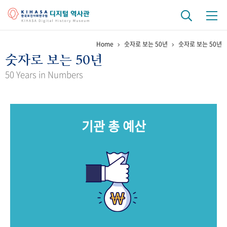
Home
숫자로 보는 50년
숫자로 보는 50년
기관 역사
숫자로 보는 50년
걸어온 길
기관 변천사
역대 기관장
연구원 사람들
50 Years in Numbers
연구 역사
정책과 연구
키워드로 보는 연구 역사
연구자들
기관 총 예산
간행물 변천사
기록물 아카이브
사진 아카이브
문서 기록물
행정박물
영상 기록물
+1
50
주년 기념