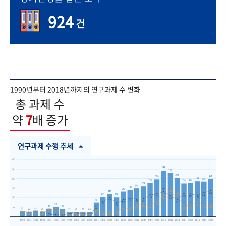
924
건
1990년부터 2018년까지의 연구과제 수 변화
총 과제 수
약
7
배 증가
연구과제 수행 추세