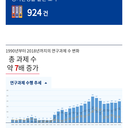
924
건
1990년부터 2018년까지의 연구과제 수 변화
총 과제 수
약
7
배 증가
연구과제 수행 추세