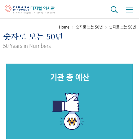
Home
숫자로 보는 50년
숫자로 보는 50년
기관 역사
숫자로 보는 50년
걸어온 길
기관 변천사
역대 기관장
연구원 사람들
50 Years in Numbers
연구 역사
정책과 연구
키워드로 보는 연구 역사
연구자들
기관 총 예산
간행물 변천사
기록물 아카이브
사진 아카이브
문서 기록물
행정박물
영상 기록물
+1
50
주년 기념