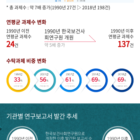
* 총 과제수 : 약 7배 증가(1990년 27건 ▷ 2018년 198건)
연평균 과제수 변화
1990년 한국보건사
1990년 이전
1990년 이후
연평균 과제수
연평균 과제수
회연구원 개원
24
137
약 5배 증가
건
건
수탁과제 비중 변화
기관별 연구보고서 발간 추세