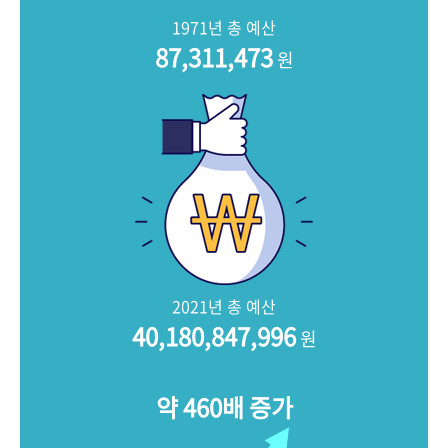
+1
성과 50선
숫자로 보는 50년
50
주년 광장
1971년 총 예산
세계와 함께 한 KIHASA
87,311,473
원
VR 역사관
2021년 총 예산
40,180,847,996
원
약 460배 증가