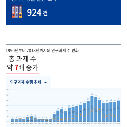
924
건
1990년부터 2018년까지의 연구과제 수 변화
총 과제 수
약
7
배 증가
연구과제 수행 추세