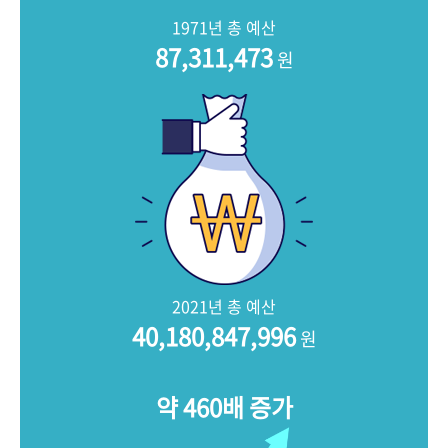
+1
성과 50선
숫자로 보는 50년
50
주년 광장
1971년 총 예산
세계와 함께 한 KIHASA
87,311,473
원
VR 역사관
2021년 총 예산
40,180,847,996
원
약 460배 증가