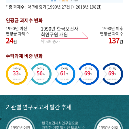
* 총 과제수 : 약 7배 증가(1990년 27건 ▷ 2018년 198건)
연평균 과제수 변화
1990년 한국보건사
1990년 이전
1990년 이후
연평균 과제수
연평균 과제수
회연구원 개원
24
137
약 5배 증가
건
건
수탁과제 비중 변화
기관별 연구보고서 발간 추세