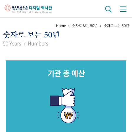
Home
숫자로 보는 50년
숫자로 보는 50년
기관 역사
숫자로 보는 50년
걸어온 길
기관 변천사
역대 기관장
연구원 사람들
50 Years in Numbers
연구 역사
정책과 연구
키워드로 보는 연구 역사
연구자들
기관 총 예산
간행물 변천사
기록물 아카이브
사진 아카이브
문서 기록물
행정박물
영상 기록물
+1
50
주년 기념