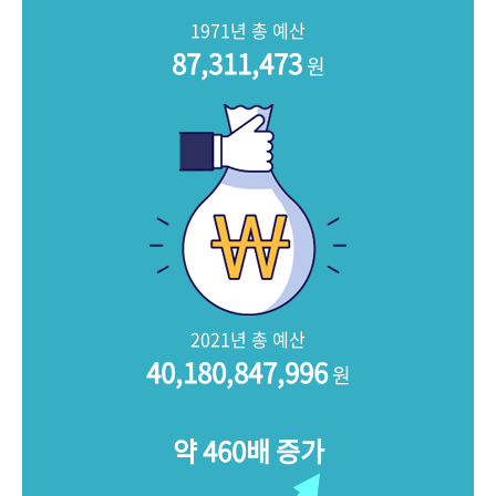
+1
성과 50선
숫자로 보는 50년
50
주년 광장
1971년 총 예산
세계와 함께 한 KIHASA
87,311,473
원
VR 역사관
2021년 총 예산
40,180,847,996
원
약 460배 증가