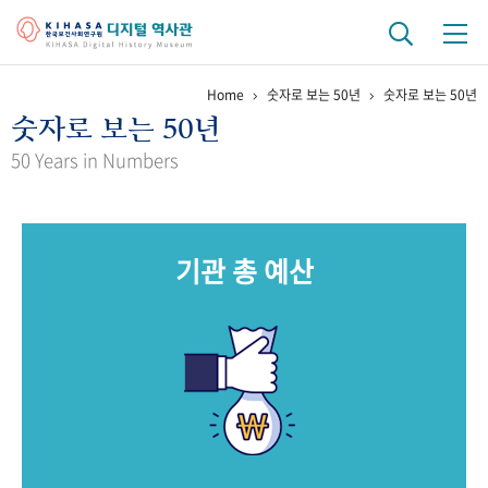
Home
숫자로 보는 50년
숫자로 보는 50년
기관 역사
숫자로 보는 50년
걸어온 길
기관 변천사
역대 기관장
연구원 사람들
50 Years in Numbers
연구 역사
정책과 연구
키워드로 보는 연구 역사
연구자들
기관 총 예산
간행물 변천사
기록물 아카이브
사진 아카이브
문서 기록물
행정박물
영상 기록물
+1
50
주년 기념