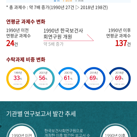
* 총 과제수 : 약 7배 증가(1990년 27건 ▷ 2018년 198건)
연평균 과제수 변화
1990년 한국보건사
1990년 이전
1990년 이후
연평균 과제수
연평균 과제수
회연구원 개원
24
137
약 5배 증가
건
건
수탁과제 비중 변화
기관별 연구보고서 발간 추세