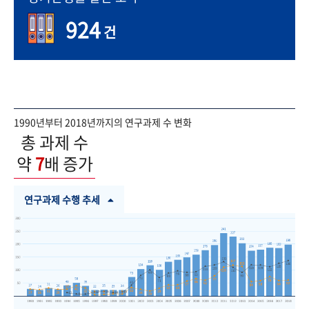
924
건
1990년부터 2018년까지의 연구과제 수 변화
총 과제 수
약
7
배 증가
연구과제 수행 추세