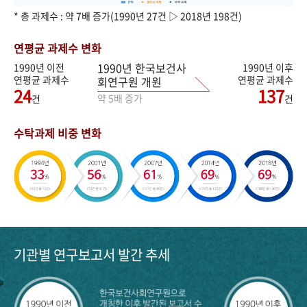
* 총 과제수 : 약 7배 증가(1990년 27건 ▷ 2018년 198건)
연평균 과제수 변화
1990년 한국보건사
1990년 이전
1990년 이후
연평균 과제수
연평균 과제수
회연구원 개원
24
137
약 5배 증가
건
건
수탁과제 비중 변화
기관별 연구보고서 발간 추세