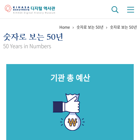
Home
숫자로 보는 50년
숫자로 보는 50년
기관 역사
숫자로 보는 50년
걸어온 길
기관 변천사
역대 기관장
연구원 사람들
50 Years in Numbers
연구 역사
정책과 연구
키워드로 보는 연구 역사
연구자들
기관 총 예산
간행물 변천사
기록물 아카이브
사진 아카이브
문서 기록물
행정박물
영상 기록물
+1
50
주년 기념