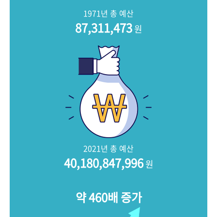
+1
성과 50선
숫자로 보는 50년
50
주년 광장
1971년 총 예산
세계와 함께 한 KIHASA
87,311,473
원
VR 역사관
2021년 총 예산
40,180,847,996
원
약 460배 증가