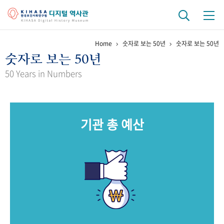
Home
숫자로 보는 50년
숫자로 보는 50년
기관 역사
숫자로 보는 50년
걸어온 길
기관 변천사
역대 기관장
연구원 사람들
50 Years in Numbers
연구 역사
정책과 연구
키워드로 보는 연구 역사
연구자들
기관 총 예산
간행물 변천사
기록물 아카이브
사진 아카이브
문서 기록물
행정박물
영상 기록물
+1
50
주년 기념