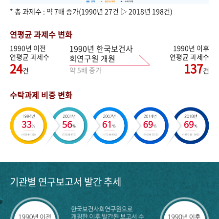
* 총 과제수 : 약 7배 증가(1990년 27건 ▷ 2018년 198건)
연평균 과제수 변화
1990년 한국보건사
1990년 이전
1990년 이후
연평균 과제수
연평균 과제수
회연구원 개원
24
137
약 5배 증가
건
건
수탁과제 비중 변화
기관별 연구보고서 발간 추세