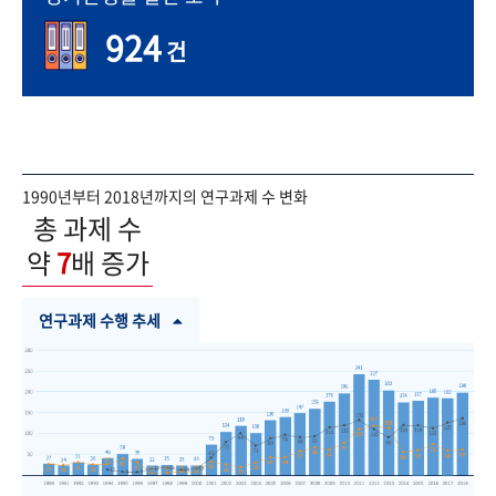
924
건
1990년부터 2018년까지의 연구과제 수 변화
총 과제 수
약
7
배 증가
연구과제 수행 추세