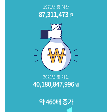
+1
성과 50선
숫자로 보는 50년
50
주년 광장
1971년 총 예산
세계와 함께 한 KIHASA
87,311,473
원
VR 역사관
2021년 총 예산
40,180,847,996
원
약 460배 증가