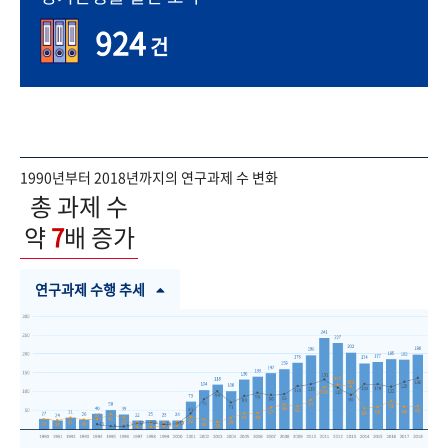
924
건
1990년부터 2018년까지의 연구과제 수 변화
총 과제 수
약
7
배 증가
연구과제 수행 추세