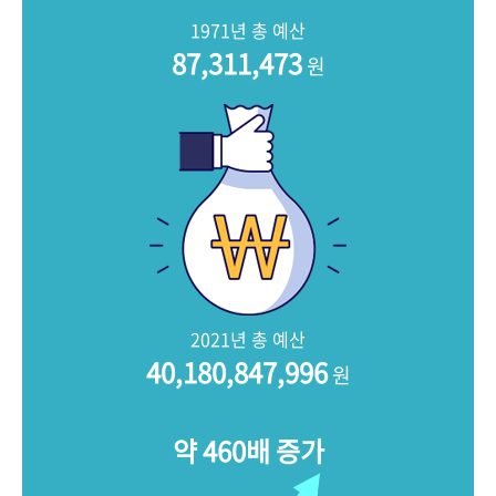
+1
성과 50선
숫자로 보는 50년
50
주년 광장
1971년 총 예산
세계와 함께 한 KIHASA
87,311,473
원
VR 역사관
2021년 총 예산
40,180,847,996
원
약 460배 증가