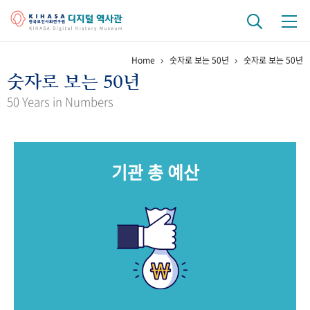
Home
숫자로 보는 50년
숫자로 보는 50년
기관 역사
숫자로 보는 50년
걸어온 길
기관 변천사
역대 기관장
연구원 사람들
50 Years in Numbers
연구 역사
정책과 연구
키워드로 보는 연구 역사
연구자들
기관 총 예산
간행물 변천사
기록물 아카이브
사진 아카이브
문서 기록물
행정박물
영상 기록물
+1
50
주년 기념