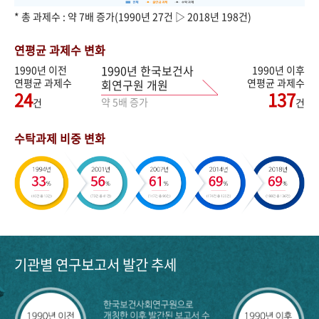
* 총 과제수 : 약 7배 증가(1990년 27건 ▷ 2018년 198건)
연평균 과제수 변화
1990년 한국보건사
1990년 이전
1990년 이후
연평균 과제수
연평균 과제수
회연구원 개원
24
137
약 5배 증가
건
건
수탁과제 비중 변화
기관별 연구보고서 발간 추세