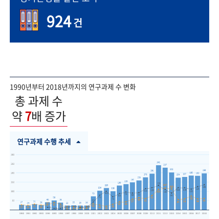
924
건
1990년부터 2018년까지의 연구과제 수 변화
총 과제 수
약
7
배 증가
연구과제 수행 추세