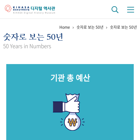
Home
숫자로 보는 50년
숫자로 보는 50년
기관 역사
숫자로 보는 50년
걸어온 길
기관 변천사
역대 기관장
연구원 사람들
50 Years in Numbers
연구 역사
정책과 연구
키워드로 보는 연구 역사
연구자들
기관 총 예산
간행물 변천사
기록물 아카이브
사진 아카이브
문서 기록물
행정박물
영상 기록물
+1
50
주년 기념