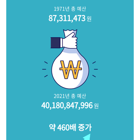
+1
성과 50선
숫자로 보는 50년
50
주년 광장
1971년 총 예산
세계와 함께 한 KIHASA
87,311,473
원
VR 역사관
2021년 총 예산
40,180,847,996
원
약 460배 증가