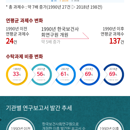
* 총 과제수 : 약 7배 증가(1990년 27건 ▷ 2018년 198건)
연평균 과제수 변화
1990년 한국보건사
1990년 이전
1990년 이후
연평균 과제수
연평균 과제수
회연구원 개원
24
137
약 5배 증가
건
건
수탁과제 비중 변화
기관별 연구보고서 발간 추세