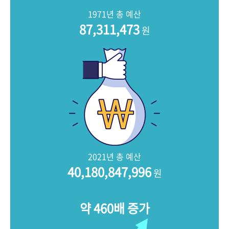
+1
성과 50선
숫자로 보는 50년
50
주년 광장
1971년 총 예산
세계와 함께 한 KIHASA
87,311,473
원
VR 역사관
2021년 총 예산
40,180,847,996
원
약 460배 증가