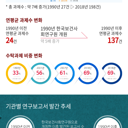
* 총 과제수 : 약 7배 증가(1990년 27건 ▷ 2018년 198건)
연평균 과제수 변화
1990년 한국보건사
1990년 이전
1990년 이후
연평균 과제수
연평균 과제수
회연구원 개원
24
137
약 5배 증가
건
건
수탁과제 비중 변화
기관별 연구보고서 발간 추세