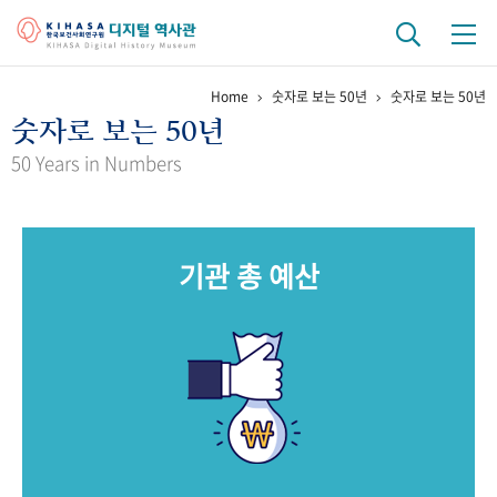
Home
숫자로 보는 50년
숫자로 보는 50년
기관 역사
숫자로 보는 50년
걸어온 길
기관 변천사
역대 기관장
연구원 사람들
50 Years in Numbers
연구 역사
정책과 연구
키워드로 보는 연구 역사
연구자들
기관 총 예산
간행물 변천사
기록물 아카이브
사진 아카이브
문서 기록물
행정박물
영상 기록물
+1
50
주년 기념