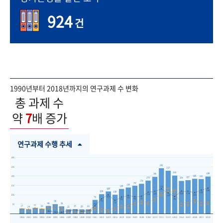
924
건
1990년부터 2018년까지의 연구과제 수 변화
총 과제 수
약
7
배 증가
연구과제 수행 추세