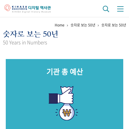
Home
숫자로 보는 50년
숫자로 보는 50년
기관 역사
숫자로 보는 50년
걸어온 길
기관 변천사
역대 기관장
연구원 사람들
50 Years in Numbers
연구 역사
정책과 연구
키워드로 보는 연구 역사
연구자들
기관 총 예산
간행물 변천사
기록물 아카이브
사진 아카이브
문서 기록물
행정박물
영상 기록물
+1
50
주년 기념