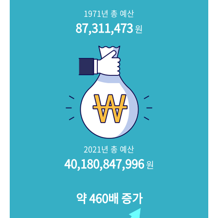
+1
성과 50선
숫자로 보는 50년
50
주년 광장
1971년 총 예산
세계와 함께 한 KIHASA
87,311,473
원
VR 역사관
2021년 총 예산
40,180,847,996
원
약 460배 증가