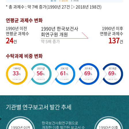
* 총 과제수 : 약 7배 증가(1990년 27건 ▷ 2018년 198건)
연평균 과제수 변화
1990년 한국보건사
1990년 이전
1990년 이후
연평균 과제수
연평균 과제수
회연구원 개원
24
137
약 5배 증가
건
건
수탁과제 비중 변화
기관별 연구보고서 발간 추세