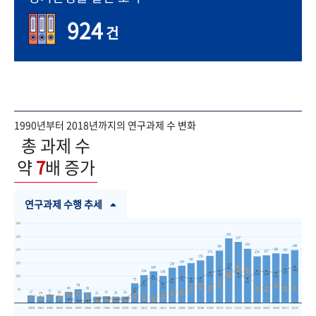
924
건
1990년부터 2018년까지의 연구과제 수 변화
총 과제 수
약
7
배 증가
연구과제 수행 추세