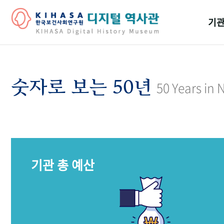
기관
걸어
기관
숫자로 보는 50년
50 Years in
역대
연구원
기관 총 예산