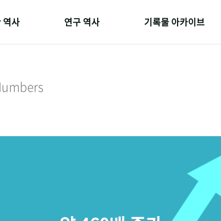
 역사
연구 역사
기록물 아카이브
온 길
정책과 연구
사진 아카이브
 변천사
키워드로 보는 연구 역사
문서 기록물
 Numbers
 기관장
연구자들
행정박물
 사람들
간행물 변천사
영상 기록물