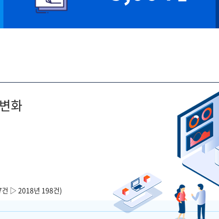
 변화
7건 ▷ 2018년 198건)