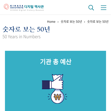
Home
숫자로 보는 50년
숫자로 보는 50년
기관 역사
숫자로 보는 50년
걸어온 길
기관 변천사
역대 기관장
연구원 사람들
50 Years in Numbers
연구 역사
정책과 연구
키워드로 보는 연구 역사
연구자들
기관 총 예산
간행물 변천사
기록물 아카이브
사진 아카이브
문서 기록물
행정박물
영상 기록물
+1
50
주년 기념