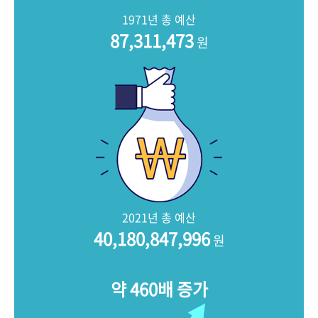
+1
성과 50선
숫자로 보는 50년
50
주년 광장
1971년 총 예산
세계와 함께 한 KIHASA
87,311,473
원
VR 역사관
2021년 총 예산
40,180,847,996
원
약 460배 증가