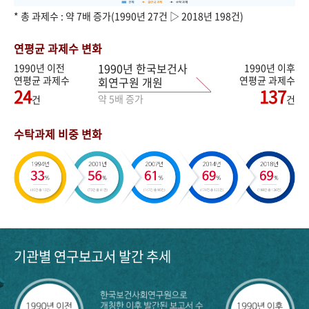
* 총 과제수 : 약 7배 증가(1990년 27건 ▷ 2018년 198건)
연평균 과제수 변화
1990년 한국보건사
1990년 이전
1990년 이후
연평균 과제수
연평균 과제수
회연구원 개원
24
137
약 5배 증가
건
건
수탁과제 비중 변화
기관별 연구보고서 발간 추세