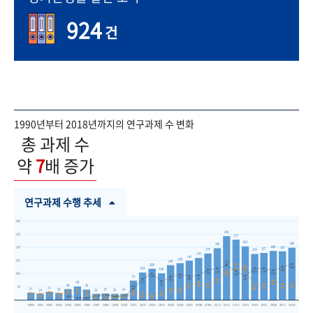
924
건
1990년부터 2018년까지의 연구과제 수 변화
총 과제 수
약
7
배 증가
연구과제 수행 추세