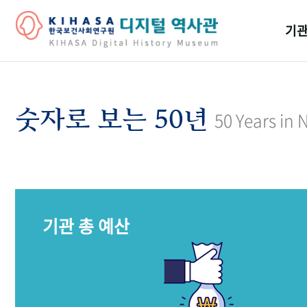
기관
걸어
기관
숫자로 보는 50년
50 Years in
역대
연구원
기관 총 예산