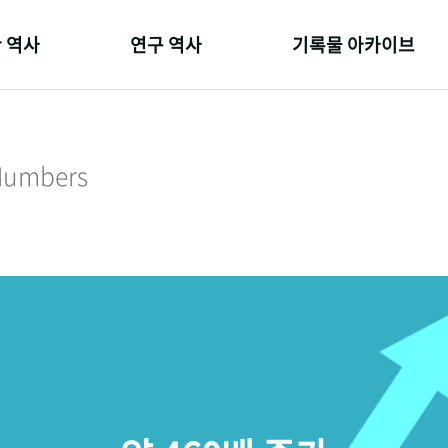
 역사
연구 역사
기록물 아카이브
온 길
정책과 연구
사진 아카이브
 변천사
키워드로 보는 연구 역사
문서 기록물
 Numbers
 기관장
연구자들
행정박물
 사람들
간행물 변천사
영상 기록물