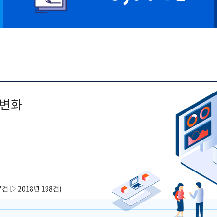
 변화
7건 ▷ 2018년 198건)