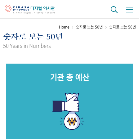
Home
숫자로 보는 50년
숫자로 보는 50년
기관 역사
숫자로 보는 50년
걸어온 길
기관 변천사
역대 기관장
연구원 사람들
50 Years in Numbers
연구 역사
정책과 연구
키워드로 보는 연구 역사
연구자들
기관 총 예산
간행물 변천사
기록물 아카이브
사진 아카이브
문서 기록물
행정박물
영상 기록물
+1
50
주년 기념