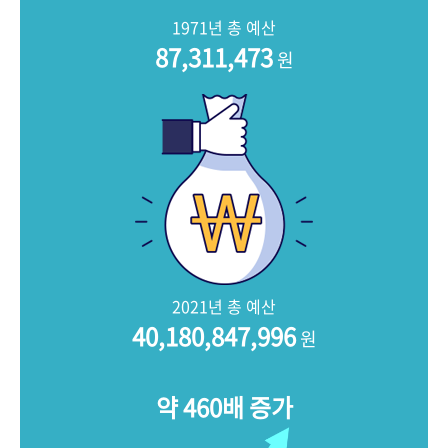
+1
성과 50선
숫자로 보는 50년
50
주년 광장
1971년 총 예산
세계와 함께 한 KIHASA
87,311,473
원
VR 역사관
2021년 총 예산
40,180,847,996
원
약 460배 증가