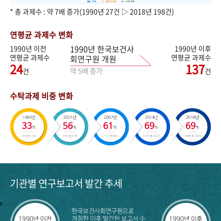
* 총 과제수 : 약 7배 증가(1990년 27건 ▷ 2018년 198건)
연평균 과제수 변화
1990년 한국보건사
1990년 이전
1990년 이후
연평균 과제수
연평균 과제수
회연구원 개원
24
137
약 5배 증가
건
건
수탁과제 비중 변화
기관별 연구보고서 발간 추세