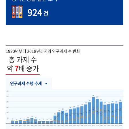
924
건
1990년부터 2018년까지의 연구과제 수 변화
총 과제 수
약
7
배 증가
연구과제 수행 추세